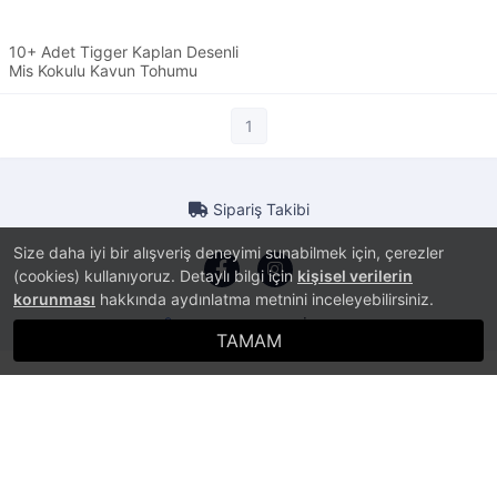
10+ Adet Tigger Kaplan Desenli
Mis Kokulu Kavun Tohumu
1
Sipariş Takibi
Size daha iyi bir alışveriş deneyimi sunabilmek için, çerezler
(cookies) kullanıyoruz. Detaylı bilgi için
kişisel verilerin
korunması
hakkında aydınlatma metnini inceleyebilirsiniz.
®
PlatinMarket
E-Ticaret Sistemi
İle Hazırlanmıştır.
TAMAM