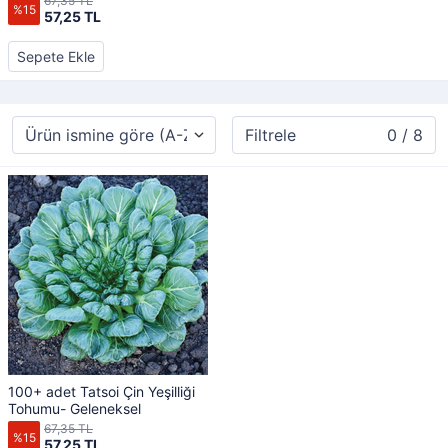
67,35 TL
%15
57,25 TL
Sepete Ekle
Filtrele
0 / 8
100+ adet Tatsoi Çin Yeşilliği
Tohumu- Geleneksel
67,35 TL
%15
57,25 TL