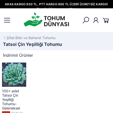
ARAS KARGO 950 TL, PTT KARGO 900 TL ÜZERİ ÜCRETSİZ KARGO!
Kapıda ödeme mevcuttur.
Şifalı Bitki ve Baharat Tohumu
Tatsoi Çin Yeşilliği Tohumu
İndirimli Ürünler
100+ adet
Tatsoi Çin
Yeşilliği
Tohumu-
Geleneksel