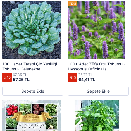
100+ adet Tatsoi Çin Yeşilliği
100+ Adet Züfa Otu Tohumu -
Tohumu- Geleneksel
Hyssopus Officinalis
67,35 TL
75,77 TL
%15
%15
57,25 TL
64,41 TL
Sepete Ekle
Sepete Ekle