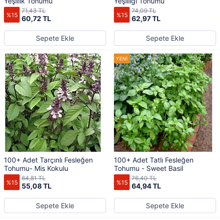
Yeşillik Tohumu
Yeşilliği Tohumu
71,43 TL
74,09 TL
%15
%15
60,72 TL
62,97 TL
Sepete Ekle
Sepete Ekle
100+ Adet Tarçınlı Fesleğen
100+ Adet Tatlı Fesleğen
Tohumu- Mis Kokulu
Tohumu - Sweet Basil
64,81 TL
76,40 TL
%15
%15
55,08 TL
64,94 TL
Sepete Ekle
Sepete Ekle