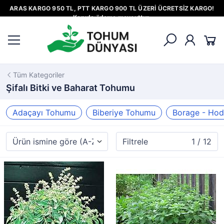
ARAS KARGO 950 TL, PTT KARGO 900 TL ÜZERİ ÜCRETSİZ KARGO!
Kapıda ödeme mevcuttur.
Tüm Kategoriler
Şifalı Bitki ve Baharat Tohumu
Adaçayı Tohumu
Biberiye Tohumu
Borage - Ho
Filtrele
1 / 12