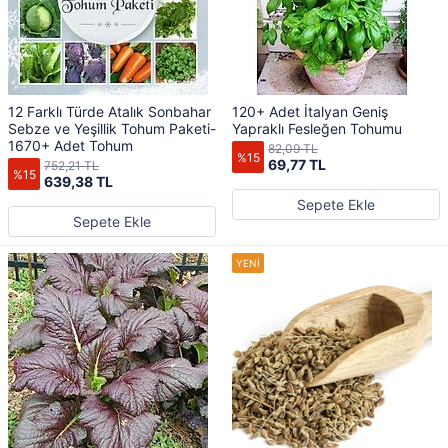
12 Farklı Türde Atalık Sonbahar
120+ Adet İtalyan Geniş
Sebze ve Yeşillik Tohum Paketi-
Yapraklı Fesleğen Tohumu
1670+ Adet Tohum
82,09 TL
%15
69,77 TL
752,21 TL
%15
639,38 TL
Sepete Ekle
Sepete Ekle