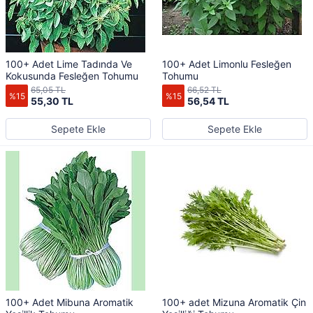
100+ Adet Lime Tadında Ve
100+ Adet Limonlu Fesleğen
Kokusunda Fesleğen Tohumu
Tohumu
65,05 TL
66,52 TL
%15
%15
55,30 TL
56,54 TL
Sepete Ekle
Sepete Ekle
100+ Adet Mibuna Aromatik
100+ adet Mizuna Aromatik Çin