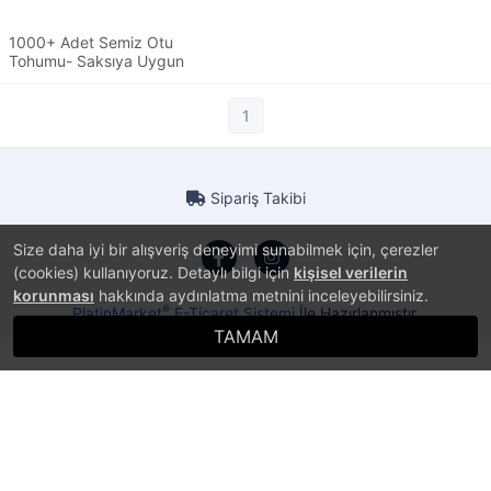
1000+ Adet Semiz Otu
Tohumu- Saksıya Uygun
1
Sipariş Takibi
Size daha iyi bir alışveriş deneyimi sunabilmek için, çerezler
(cookies) kullanıyoruz. Detaylı bilgi için
kişisel verilerin
korunması
hakkında aydınlatma metnini inceleyebilirsiniz.
®
PlatinMarket
E-Ticaret Sistemi
İle Hazırlanmıştır.
TAMAM