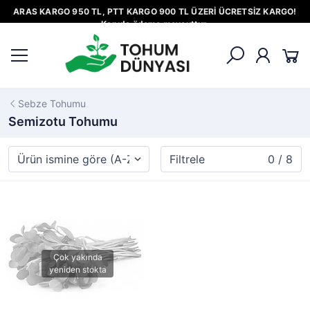
ARAS KARGO 950 TL, PTT KARGO 900 TL ÜZERİ ÜCRETSİZ KARGO!
Kapıda ödeme mevcuttur.
Sebze Tohumu
Semizotu Tohumu
Filtrele
0 / 8