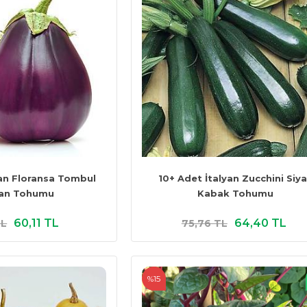
yan Floransa Tombul
10+ Adet İtalyan Zucchini Siy
can Tohumu
Kabak Tohumu
60,11 TL
64,40 TL
TL
75,76 TL
%15