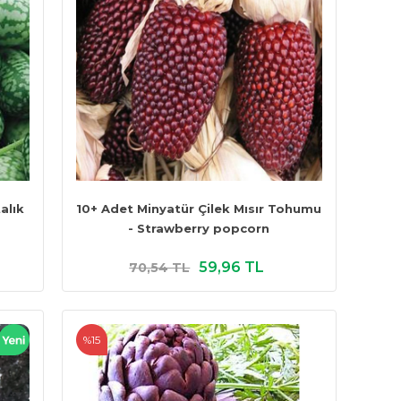
alık
10+ Adet Minyatür Çilek Mısır Tohumu
- Strawberry popcorn
59,96 TL
70,54 TL
%15