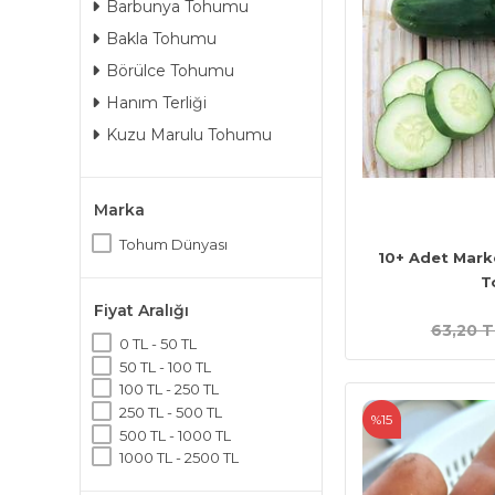
Barbunya Tohumu
Bakla Tohumu
Börülce Tohumu
Hanım Terliği
Kuzu Marulu Tohumu
Marka
Tohum Dünyası
10+ Adet Mark
T
Fiyat Aralığı
63,20 T
0 TL - 50 TL
50 TL - 100 TL
100 TL - 250 TL
250 TL - 500 TL
%15
500 TL - 1000 TL
1000 TL - 2500 TL