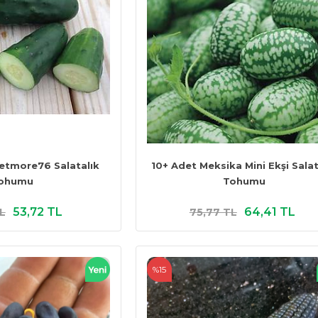
etmore76 Salatalık
10+ Adet Meksika Mini Ekşi Salat
ohumu
Tohumu
53,72 TL
64,41 TL
L
75,77 TL
%15