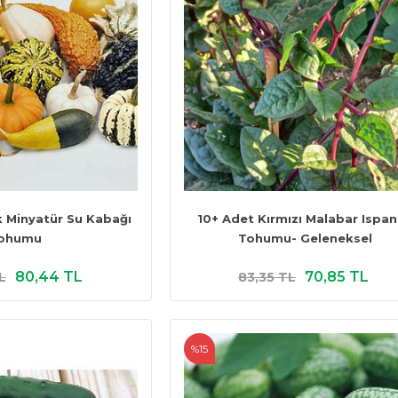
k Minyatür Su Kabağı
10+ Adet Kırmızı Malabar Ispa
ohumu
Tohumu- Geleneksel
80,44 TL
70,85 TL
L
83,35 TL
%15