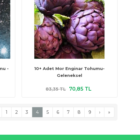
mu -
10+ Adet Mor Enginar Tohumu-
Geleneksel
70,85 TL
83,35 TL
1
2
3
4
5
6
7
8
9
›
»