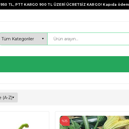
950 TL, PTT KARGO 900 TL ÜZERİ ÜCRETSİZ KARGO! Kapıda ödem
%15