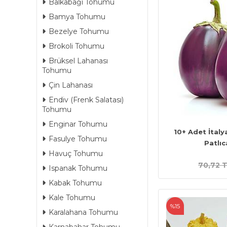
Balkabağı Tohumu
Bamya Tohumu
Bezelye Tohumu
Brokoli Tohumu
Brüksel Lahanası
Tohumu
Çin Lahanası
Endiv (Frenk Salatası)
Tohumu
Enginar Tohumu
10+ Adet İtal
Fasulye Tohumu
Patlı
Havuç Tohumu
70,72 
Ispanak Tohumu
Kabak Tohumu
Kale Tohumu
%15
Karalahana Tohumu