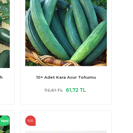
ah
10+ Adet Kara Acur Tohumu
61,72 TL
72,61 TL
%15