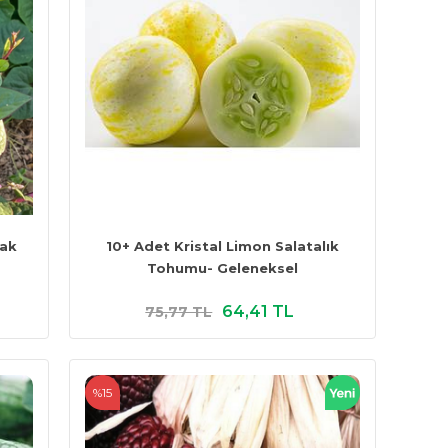
nak
10+ Adet Kristal Limon Salatalık
Tohumu- Geleneksel
64,41 TL
75,77 TL
%15