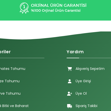
riler
Yardım
mates Tohumu
Alışveriş Sepetim
ze Tohumu
Üye Girişi
ve Tohumu
Üye Ol
lı Bitki ve Baharat
Sipariş Takibi