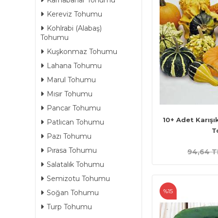
Karnabahar Tohumu
Kereviz Tohumu
Kohlrabi (Alabaş)
Tohumu
Kuşkonmaz Tohumu
Lahana Tohumu
Marul Tohumu
Mısır Tohumu
Pancar Tohumu
10+ Adet Karışı
Patlıcan Tohumu
T
Pazı Tohumu
Pırasa Tohumu
94,64 T
Salatalık Tohumu
Semizotu Tohumu
%15
Soğan Tohumu
Turp Tohumu