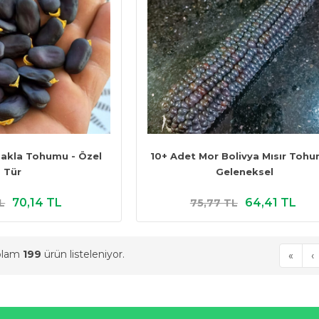
Bakla Tohumu - Özel
10+ Adet Mor Bolivya Mısır Tohu
Tür
Geleneksel
70,14 TL
64,41 TL
L
75,77 TL
oplam
199
ürün listeleniyor.
«
‹