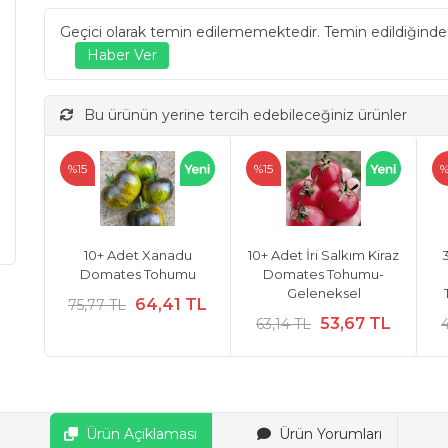
Geçici olarak temin edilememektedir. Temin edildiğinde
Bu ürünün yerine tercih edebileceğiniz ürünler
%15
%15
%
10+ Adet Xanadu
10+ Adet İri Salkım Kiraz
Domates Tohumu
Domates Tohumu-
Geleneksel
64,41 TL
75,77 TL
53,67 TL
63,14 TL
4
Ürün Açıklaması
Ürün Yorumları