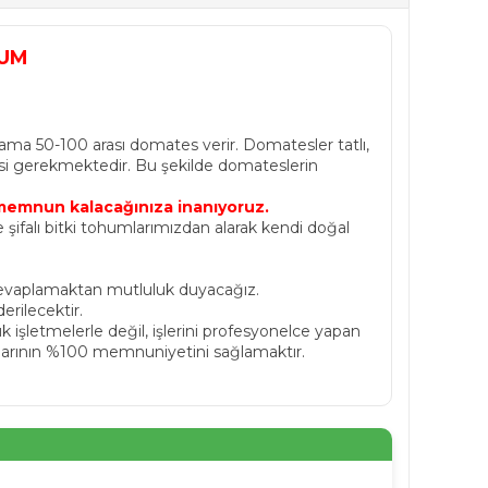
HUM
ama 50-100 arası domates verir. Domatesler tatlı,
esi gerekmektedir. Bu şekilde domateslerin
e memnun kalacağınıza inanıyoruz.
ifalı bitki tohumlarımızdan alarak kendi doğal
 cevaplamaktan mutluluk duyacağız.
erilecektir.
işletmelerle değil, işlerini profesyonelce yapan
stlarının %100 memnuniyetini sağlamaktır.