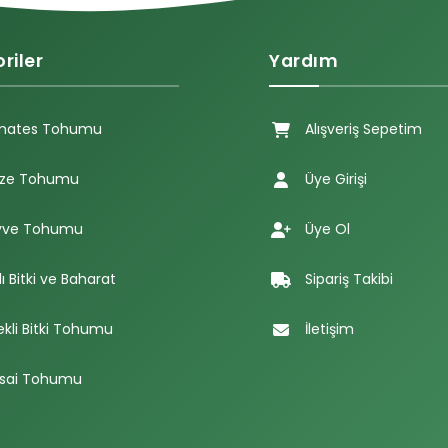
riler
Yardım
mates Tohumu
Alışveriş Sepetim
ze Tohumu
Üye Girişi
ve Tohumu
Üye Ol
lı Bitki ve Baharat
Sipariş Takibi
ekli Bitki Tohumu
İletişim
sai Tohumu