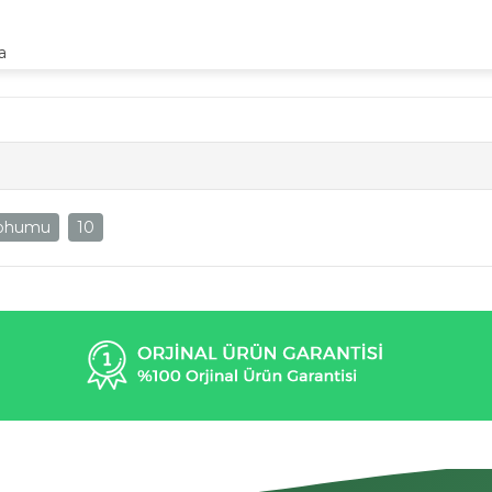
a
 Tohumu
10