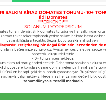
RI SALKIM KİRAZ DOMATES TOHUMU- 10+ TO
İldi Domates
***ERKENCİ***
SOLANUM LYCOPERSICUM
tes türlerindendir. Sırık domates türüdür ve her salkımdan ortal
ağı zaman teker teker toplamak yerine salkım halinde hasat edilm
dayanıklılığıda artacaktır. Sezon boyu sürekli mahsul verir.
e ilaçsızdır. Yetiştireceğiniz doğal ürünlerin lezzetinden d
umlarını beğeninize sunuyoruz. Ayrıca her çeşit meyve, sebze ve ş
bahçenizi oluşturabilirsiniz.
-10+ tohum içermektedir.
hum ekim talimatı gönderilecektir. Daha sonra sorularınız olursa
ilitli poşetlere konularak zarar görmemeleri için havalı zarfla gönd
i ürünü en hesaplı şekilde sunmak çabasındayız. Bu yüzden küçük 
layıcılarıyla çalışmaktayız. Hedefimiz her zaman değerli bitki do
tohumdünyası® tescilli markadır.