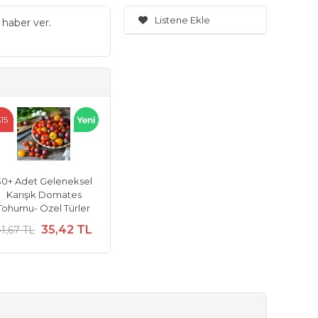
Listene Ekle
 haber ver.
15
30+ Adet Geleneksel
Karışık Domates
Tohumu- Özel Türler
35,42 TL
1,67 TL