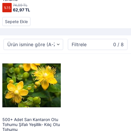
74,09 TL
%15
62,97 TL
Sepete Ekle
Filtrele
0 / 8
500+ Adet Sarı Kantaron Otu
Tohumu Şifalı Yeşillik- Kılıç Otu
Tohumu