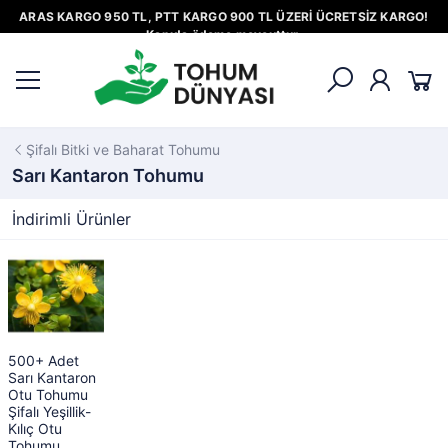
ARAS KARGO 950 TL, PTT KARGO 900 TL ÜZERİ ÜCRETSİZ KARGO!
Kapıda ödeme mevcuttur.
Şifalı Bitki ve Baharat Tohumu
Sarı Kantaron Tohumu
İndirimli Ürünler
500+ Adet
Sarı Kantaron
Otu Tohumu
Şifalı Yeşillik-
Kılıç Otu
Tohumu