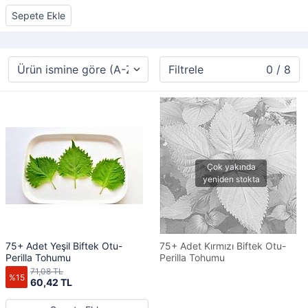
Sepete Ekle
Filtrele
0 / 8
75+ Adet Yeşil Biftek Otu-
75+ Adet Kırmızı Biftek Otu-
Perilla Tohumu
Perilla Tohumu
71,08 TL
%15
60,42 TL