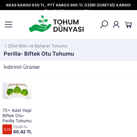
ARAS KARGO 950 TL, PTT KARGO 900 TL ÜZERİ ÜCRETSİZ KARGO!
Kapıda ödeme mevcuttur.
Şifalı Bitki ve Baharat Tohumu
Perilla- Biftek Otu Tohumu
İndirimli Ürünler
75+ Adet Yeşil
Biftek Otu-
Perilla Tohumu
71,08 TL
%15
60,42 TL