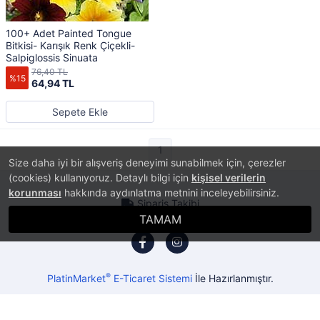
100+ Adet Painted Tongue
Bitkisi- Karışık Renk Çiçekli-
Salpiglossis Sinuata
76,40 TL
%15
64,94 TL
Sepete Ekle
1
Size daha iyi bir alışveriş deneyimi sunabilmek için, çerezler
(cookies) kullanıyoruz. Detaylı bilgi için
kişisel verilerin
korunması
hakkında aydınlatma metnini inceleyebilirsiniz.
Sipariş Takibi
TAMAM
®
PlatinMarket
E-Ticaret Sistemi
İle Hazırlanmıştır.