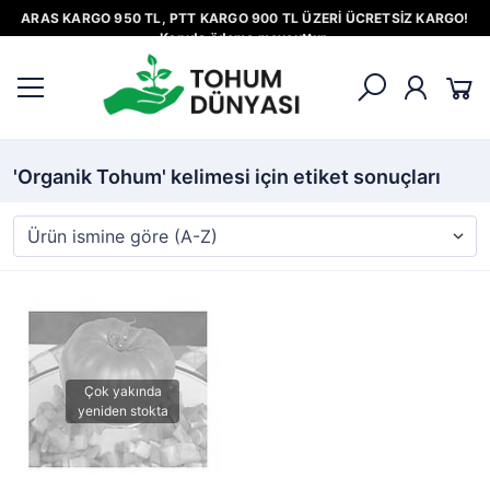
ARAS KARGO 950 TL, PTT KARGO 900 TL ÜZERİ ÜCRETSİZ KARGO!
Kapıda ödeme mevcuttur.
'Organik Tohum' kelimesi için etiket sonuçları