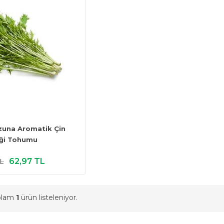
zuna Aromatik Çin
liği Tohumu
62,97 TL
L
oplam
1
ürün listeleniyor.