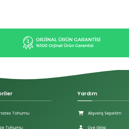
riler
Yardım
mates Tohumu
Alışveriş Sepetim
ze Tohumu
Üye Girişi