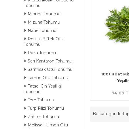
Mercanköşk - Oregano
Tohumu
Mibuna Tohumu
Mizuna Tohumu
Nane Tohumu
Perilla- Biftek Otu
Tohumu
Roka Tohumu
Sarı Kantaron Tohumu
Sarmısak Otu Tohumu
100+ adet Mi
Tarhun Otu Tohumu
Yeşil
Tatsoi Çin Yeşilliği
Tohumu
74,09 T
Tere Tohumu
Turp Filizi Tohumu
Bu kategoride t
Zahter Tohumu
Melissa - Limon Otu