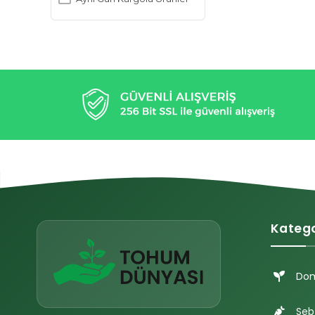
Katego
Do
Seb