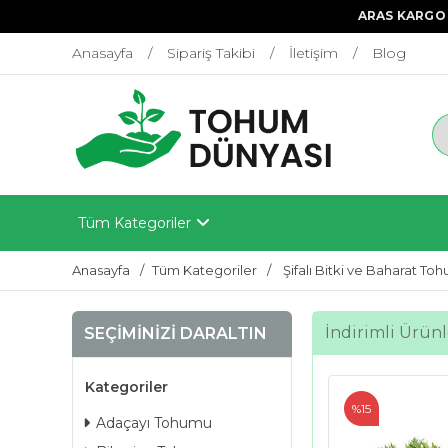
ARAS KARGO 
Anasayfa
Sipariş Takibi
İletişim
Blog
Tüm Kategoriler
Anasayfa
Tüm Kategoriler
Şifalı Bitki ve Baharat To
İndirimli Ürünl
SEÇIMINIZI DARALTIN
Kategoriler
%15
Adaçayı Tohumu