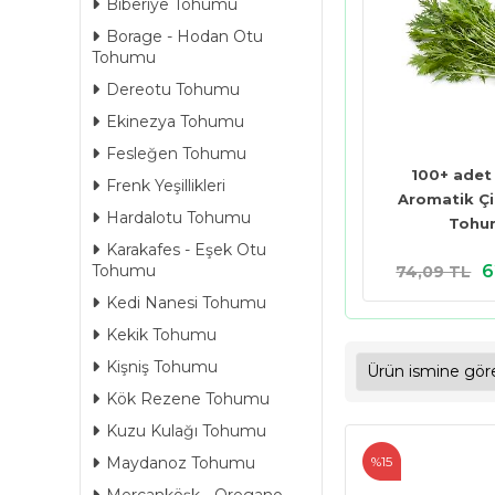
Biberiye Tohumu
Borage - Hodan Otu
Tohumu
Dereotu Tohumu
Ekinezya Tohumu
Fesleğen Tohumu
100+ adet
Frenk Yeşillikleri
Aromatik Çin
Hardalotu Tohumu
Tohu
Karakafes - Eşek Otu
6
Tohumu
74,09 TL
Kedi Nanesi Tohumu
Kekik Tohumu
Kişniş Tohumu
Kök Rezene Tohumu
Kuzu Kulağı Tohumu
%15
Maydanoz Tohumu