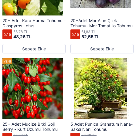
20+ Adet Kara Hurma Tohumu -
20+Adet Mor Altın Çilek
Diospyros Lotus
Tohumu- Mor Tomatillo Tohumu
56,78 TL
61,83 TL
%15
%15
48,26 TL
52,55 TL
Sepete Ekle
Sepete Ekle
25+ Adet Mucize Bitki Goji
5 Adet Punica Granatum Nana-
Berry - Kurt Üzümü Tohumu
Saksı Narı Tohumu
75,77 TL
82,09 TL