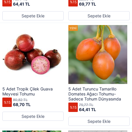
%15
%15
64,41 TL
69,77 TL
Sepete Ekle
Sepete Ekle
5 Adet Tropik Çilek Guava
5 Adet Turuncu Tamarillo
Meyvesi Tohumu
Domates Ağacı Tohumu-
Sadece Tohum Dünyasında
80,82 TL
%15
68,70 TL
75,77 TL
%15
64,41 TL
Sepete Ekle
Sepete Ekle