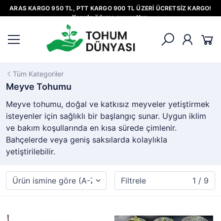
ARAS KARGO 950 TL, PTT KARGO 900 TL ÜZERİ ÜCRETSİZ KARGO!
Kapıda ödeme mevcuttur.
Tüm Kategoriler
Meyve Tohumu
Meyve tohumu, doğal ve katkısız meyveler yetiştirmek
isteyenler için sağlıklı bir başlangıç sunar. Uygun iklim
ve bakım koşullarında en kısa sürede çimlenir.
Bahçelerde veya geniş saksılarda kolaylıkla
yetiştirilebilir.
Filtrele
1 / 9