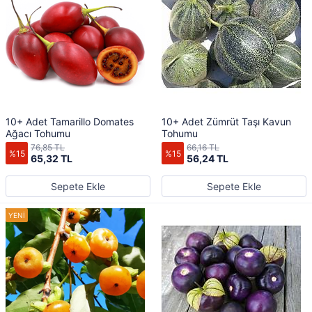
10+ Adet Tamarillo Domates
10+ Adet Zümrüt Taşı Kavun
Ağacı Tohumu
Tohumu
76,85 TL
66,16 TL
%15
%15
65,32 TL
56,24 TL
Sepete Ekle
Sepete Ekle