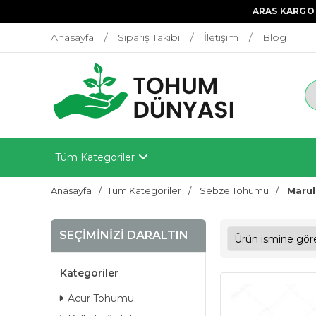
ARAS KARGO 
Anasayfa
Sipariş Takibi
İletişim
Blog
Tüm Kategoriler
Anasayfa
Tüm Kategoriler
Sebze Tohumu
Maru
SEÇIMINIZI DARALTIN
Kategoriler
Acur Tohumu