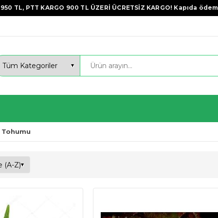
950 TL, PTT KARGO 900 TL ÜZERİ ÜCRETSİZ KARGO! Kapıda ödem
l Tohumu