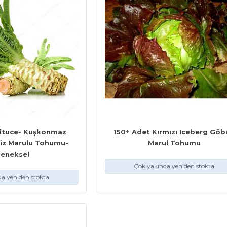
eltuce- Kuşkonmaz
150+ Adet Kırmızı Iceberg Göb
viz Marulu Tohumu-
Marul Tohumu
leneksel
Çok yakında yeniden stokta
a yeniden stokta