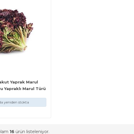
akut Yaprak Marul
 Yapraklı Marul Türü
a yeniden stokta
oplam
16
ürün listeleniyor.