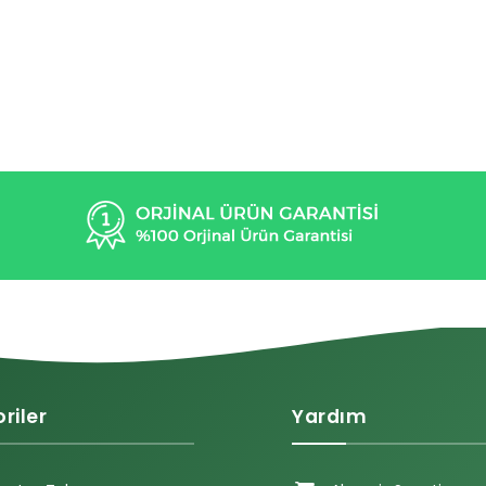
riler
Yardım