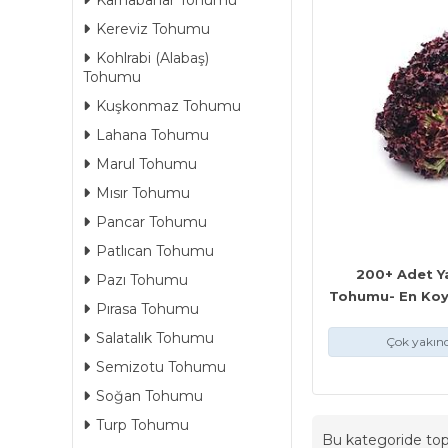
Karnabahar Tohumu
Kereviz Tohumu
Kohlrabi (Alabaş)
Tohumu
Kuşkonmaz Tohumu
Lahana Tohumu
Marul Tohumu
Mısır Tohumu
Pancar Tohumu
Patlıcan Tohumu
200+ Adet Y
Pazı Tohumu
Tohumu- En Koyu
Pırasa Tohumu
Salatalık Tohumu
Çok yakınd
Semizotu Tohumu
Soğan Tohumu
Turp Tohumu
Bu kategoride t