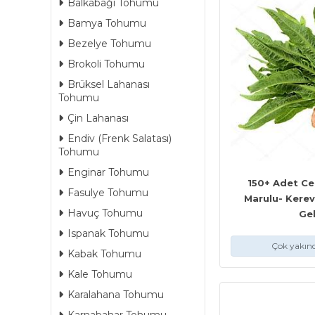
Balkabağı Tohumu
Bamya Tohumu
Bezelye Tohumu
Brokoli Tohumu
Brüksel Lahanası
Tohumu
Çin Lahanası
Endiv (Frenk Salatası)
Tohumu
Enginar Tohumu
150+ Adet C
Fasulye Tohumu
Marulu- Kere
Havuç Tohumu
Ge
Ispanak Tohumu
Çok yakınd
Kabak Tohumu
Kale Tohumu
Karalahana Tohumu