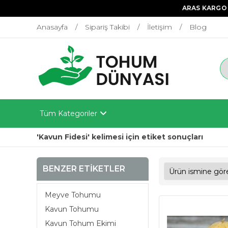
ARAS KARGO 
Anasayfa
Sipariş Takibi
İletişim
Blog
Tüm Kategoriler
'Kavun Fidesi' kelimesi için etiket sonuçları
BENZER ETIKETLER
Meyve Tohumu
Kavun Tohumu
Kavun Tohum Ekimi