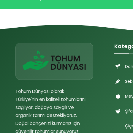
Katego
Do
Seb
Tohum Dünyası olarak
Mey
Türkiye'nin en kaliteli tohumlarını
sağlıyor, doğaya saygılı ve
Şifa
organik tarımı destekliyoruz.
Doğal bahçenizi kurmanız için
Çiç
güvenilir tohumlar sunuyoruz.