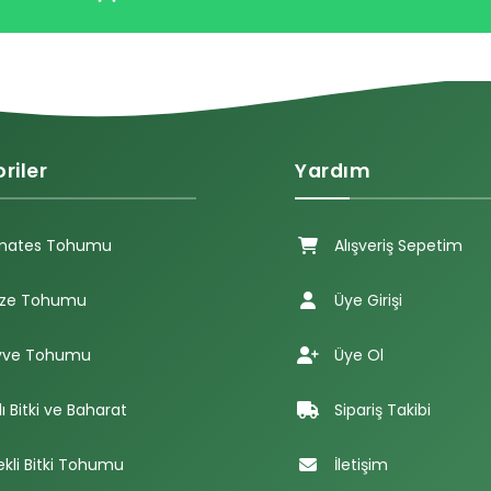
riler
Yardım
mates Tohumu
Alışveriş Sepetim
ze Tohumu
Üye Girişi
ve Tohumu
Üye Ol
lı Bitki ve Baharat
Sipariş Takibi
ekli Bitki Tohumu
İletişim