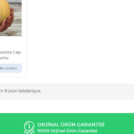
nesota Cep
humu
den stokta
am
1
ürün listeleniyor.