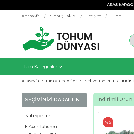
ARAS KARGO 
Anasayfa
Sipariş Takibi
İletişim
Blog
Tüm Kategoriler
Anasayfa
Tüm Kategoriler
Sebze Tohumu
Kale
İndirimli Ürünl
SEÇIMINIZI DARALTIN
Kategoriler
%15
Acur Tohumu