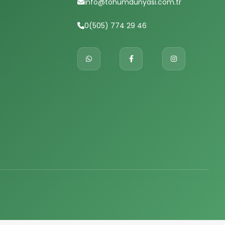
info@tohumdunyasi.com.tr
0(505) 774 29 46