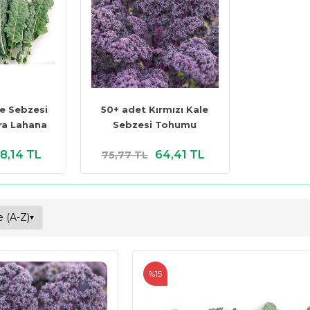
e Sebzesi
50+ adet Kırmızı Kale
ra Lahana
Sebzesi Tohumu
8,14 TL
64,41 TL
75,77 TL
%15