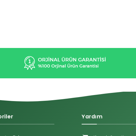
riler
Yardım