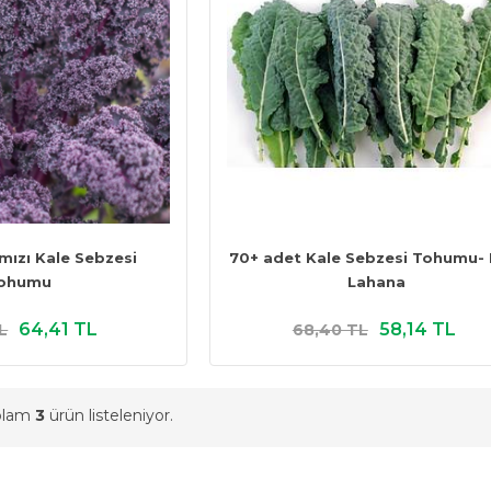
mızı Kale Sebzesi
70+ adet Kale Sebzesi Tohumu- 
ohumu
Lahana
64,41 TL
58,14 TL
L
68,40 TL
oplam
3
ürün listeleniyor.