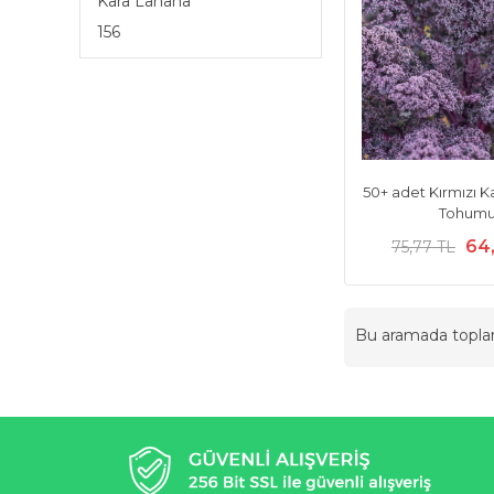
Kara Lahana
156
50+ adet Kırmızı K
Tohum
64
75,77 TL
Bu aramada topl