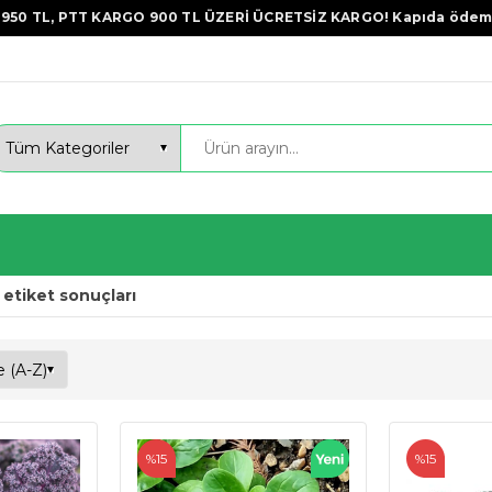
950 TL, PTT KARGO 900 TL ÜZERİ ÜCRETSİZ KARGO! Kapıda ödem
 etiket sonuçları
%15
%15