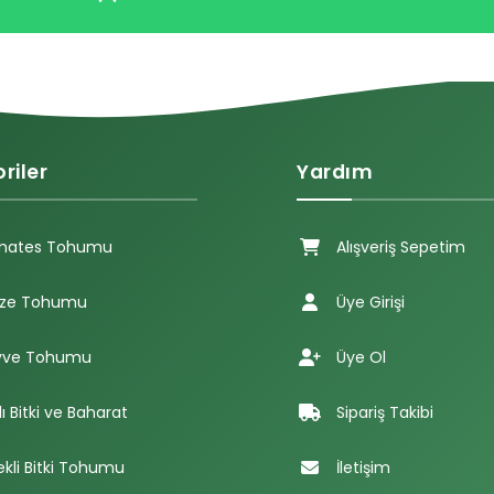
riler
Yardım
mates Tohumu
Alışveriş Sepetim
ze Tohumu
Üye Girişi
ve Tohumu
Üye Ol
lı Bitki ve Baharat
Sipariş Takibi
ekli Bitki Tohumu
İletişim