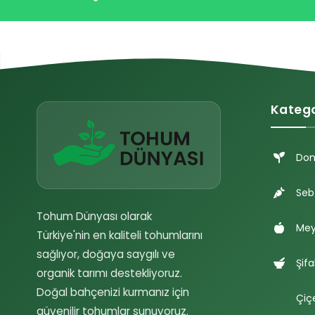
Katego
Do
Seb
Tohum Dünyası olarak
Mey
Türkiye'nin en kaliteli tohumlarını
sağlıyor, doğaya saygılı ve
Şifa
organik tarımı destekliyoruz.
Doğal bahçenizi kurmanız için
Çiç
güvenilir tohumlar sunuyoruz.