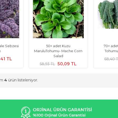
ale Sebzesi
50+ adet Kuzu
70+ ade
u
MaruluTohumu- Mache Corn
Tohumu-
Salad
,41 TL
68,40 
50,09 TL
58,93 TL
am
4
ürün listeleniyor.