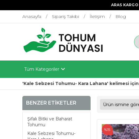
ARAS KARGO 
Anasayfa
Sipariş Takibi
İletişim
Blog
Tüm Kategoriler
'Kale Sebzesi Tohumu- Kara Lahana' kelimesi için
BENZER ETIKETLER
Şifalı Bitki ve Baharat
Tohumu
%15
Kale Sebzesi Tohumu-