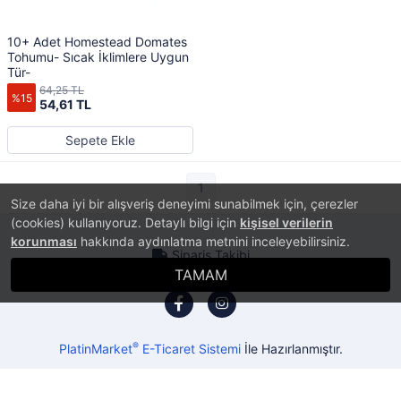
10+ Adet Homestead Domates
Tohumu- Sıcak İklimlere Uygun
Tür-
64,25 TL
%15
54,61 TL
Sepete Ekle
1
Size daha iyi bir alışveriş deneyimi sunabilmek için, çerezler
(cookies) kullanıyoruz. Detaylı bilgi için
kişisel verilerin
korunması
hakkında aydınlatma metnini inceleyebilirsiniz.
Sipariş Takibi
TAMAM
®
PlatinMarket
E-Ticaret Sistemi
İle Hazırlanmıştır.