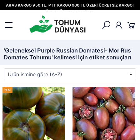
ARAS KARGO 950 TL, PTT KARGO 900 TL ÜZERİ ÜCRETSİZ KARGO!
Kapıda ödeme mevcuttur.
'Geleneksel Purple Russian Domatesi- Mor Rus
Domates Tohumu' kelimesi için etiket sonuçları