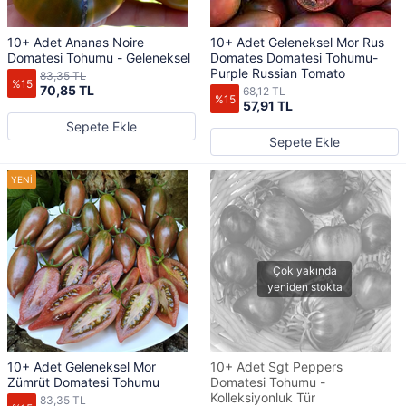
10+ Adet Ananas Noire
10+ Adet Geleneksel Mor Rus
Domatesi Tohumu - Geleneksel
Domates Domatesi Tohumu-
Purple Russian Tomato
83,35 TL
%15
70,85 TL
68,12 TL
%15
57,91 TL
Sepete Ekle
Sepete Ekle
10+ Adet Geleneksel Mor
10+ Adet Sgt Peppers
Zümrüt Domatesi Tohumu
Domatesi Tohumu -
Kolleksiyonluk Tür
83,35 TL