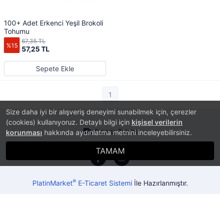
100+ Adet Erkenci Yeşil Brokoli
Tohumu
67,35 TL
%15
57,25 TL
Sepete Ekle
1
Size daha iyi bir alışveriş deneyimi sunabilmek için, çerezler
(cookies) kullanıyoruz. Detaylı bilgi için
kişisel verilerin
Sipariş Takibi
korunması
hakkında aydınlatma metnini inceleyebilirsiniz.
TAMAM
®
PlatinMarket
E-Ticaret Sistemi
İle Hazırlanmıştır.