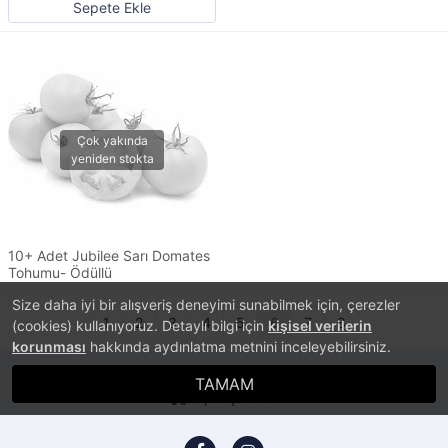
Sepete Ekle
10+ Adet Jubilee Sarı Domates
Tohumu- Ödüllü
Size daha iyi bir alışveriş deneyimi sunabilmek için, çerezler
1
2
3
4
5
6
7
8
(cookies) kullanıyoruz. Detaylı bilgi için
kişisel verilerin
korunması
hakkında aydınlatma metnini inceleyebilirsiniz.
TAMAM
Sipariş Takibi