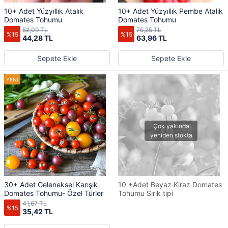
10+ Adet Yüzyıllık Atalık
10+ Adet Yüzyıllık Pembe Atalık
Domates Tohumu
Domates Tohumu
52,09 TL
75,25 TL
%15
%15
44,28 TL
63,96 TL
Sepete Ekle
Sepete Ekle
30+ Adet Geleneksel Karışık
10 +Adet Beyaz Kiraz Domates
Domates Tohumu- Özel Türler
Tohumu Sırık tipi
41,67 TL
%15
35,42 TL