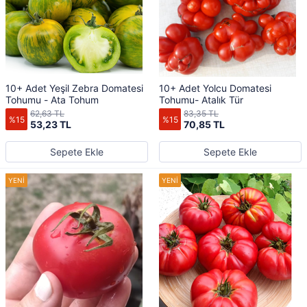
10+ Adet Yeşil Zebra Domatesi
10+ Adet Yolcu Domatesi
Tohumu - Ata Tohum
Tohumu- Atalık Tür
62,63 TL
83,35 TL
%15
%15
53,23 TL
70,85 TL
Sepete Ekle
Sepete Ekle