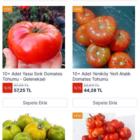
10+ Adet Yassı Sırık Domates
10+ Adet Yeniköy Yerli Atalık
Tohumu - Geleneksel
Domates Tohumu
67,35 TL
52,09 TL
%15
%15
57,25 TL
44,28 TL
Sepete Ekle
Sepete Ekle