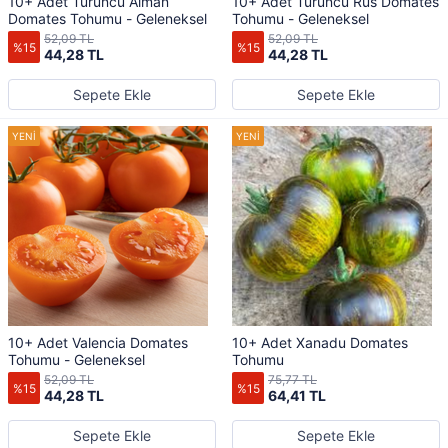
10+ Adet Turuncu Alman
10+ Adet Turuncu Rus Domates
Domates Tohumu - Geleneksel
Tohumu - Geleneksel
52,09 TL
52,09 TL
%15
%15
44,28 TL
44,28 TL
Sepete Ekle
Sepete Ekle
10+ Adet Valencia Domates
10+ Adet Xanadu Domates
Tohumu - Geleneksel
Tohumu
52,09 TL
75,77 TL
%15
%15
44,28 TL
64,41 TL
Sepete Ekle
Sepete Ekle