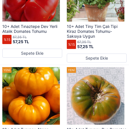
10+ Adet Tınaztepe Dev Yerli
10+ Adet Tiny Tim Çalı Tipi
Atalık Domates Tohumu
Kiraz Domates Tohumu-
Saksıya Uygun
67,35 TL
%15
57,25 TL
67,35 TL
%15
57,25 TL
Sepete Ekle
Sepete Ekle