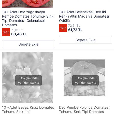
10+ Adet Dev Yugoslavya
10+ Adet Geleneksel Dev İki
Pembe Domates Tohumu- Sırık
Renkli Altın Madalya Domatesi
Tipi Domates- Geleneksel
Ödüllü
Domates
72,61 TL
%15
61,72 TL
71,16 TL
%15
60,48 TL
Sepete Ekle
Sepete Ekle
10 +Adet Beyaz Kiraz Domates
Dev Pembe Polonya Domatesi
Tohumu Sırık tipi
Tohumu-Sırık Tipi Domates