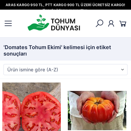
ARAS KARGO 950 TL, PTT KARGO 900 TL ÜZERİ ÜCRETSİZ KARGO!
Kapıda ödeme mevcuttur.
'Domates Tohum Ekimi' kelimesi için etiket
sonuçları