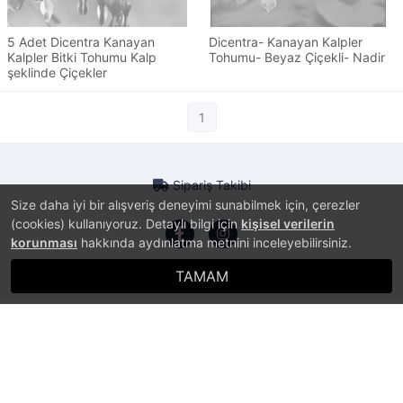
5 Adet Dicentra Kanayan
Dicentra- Kanayan Kalpler
Kalpler Bitki Tohumu Kalp
Tohumu- Beyaz Çiçekli- Nadir
şeklinde Çiçekler
1
Sipariş Takibi
Size daha iyi bir alışveriş deneyimi sunabilmek için, çerezler
(cookies) kullanıyoruz. Detaylı bilgi için
kişisel verilerin
korunması
hakkında aydınlatma metnini inceleyebilirsiniz.
TAMAM
®
PlatinMarket
E-Ticaret Sistemi
İle Hazırlanmıştır.