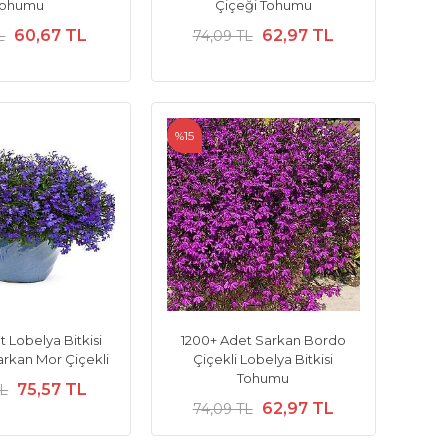
Tohumu
Çiçeği Tohumu
60,67 TL
62,97 TL
L
74,09 TL
%15
 Lobelya Bitkisi
1200+ Adet Sarkan Bordo
rkan Mor Çiçekli
Çiçekli Lobelya Bitkisi
Tohumu
75,57 TL
TL
62,97 TL
74,09 TL