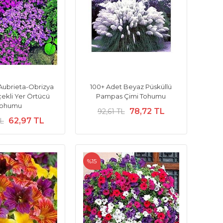
Aubrieta-Obrizya
100+ Adet Beyaz Püsküllü
çekli Yer Örtücü
Pampas Çimi Tohumu
Tohumu
78,72 TL
92,61 TL
62,97 TL
TL
%15