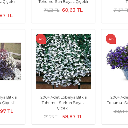
 Çiçekli
Tohumu-Sarı Beyaz Çiçekli
u
60,63 TL
71,33 TL
71,37 T
87 TL
%15
%15
ya Bitkisi
1200+ Adet Lobelya Bitkisi
1200+ Adet
 Çiçekli
Tohumu- Sarkan Beyaz
Tohumu- Sa
Çiçekli
,97 TL
88,91 
58,87 TL
69,25 TL