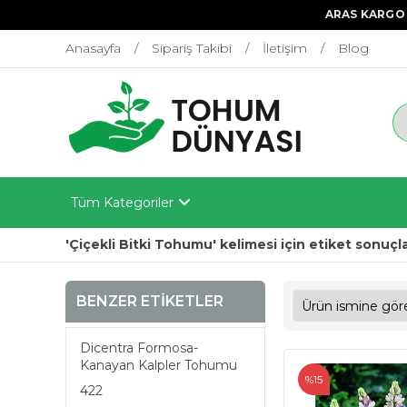
ARAS KARGO 
Anasayfa
Sipariş Takibi
İletişim
Blog
Tüm Kategoriler
'Çiçekli Bitki Tohumu' kelimesi için etiket sonuçla
BENZER ETIKETLER
Dicentra Formosa-
Kanayan Kalpler Tohumu
%15
422