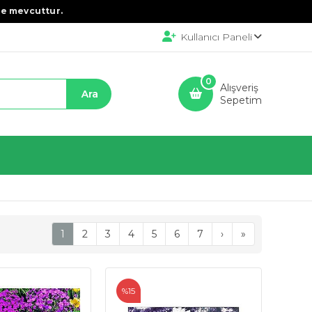
e mevcuttur.
Kullanıcı Paneli
0
Alışveriş
Sepetim
1
2
3
4
5
6
7
›
»
%15