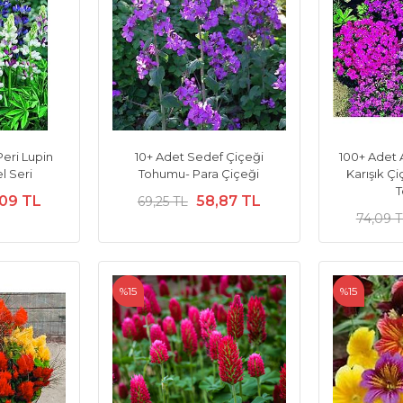
eri Lupin
10+ Adet Sedef Çiçeği
100+ Adet 
l Seri
Tohumu- Para Çiçeği
Karışık Çi
,09 TL
58,87 TL
69,25 TL
74,09 
%15
%15