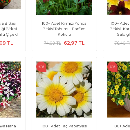
a Bitkisi
100+ Adet Kırmızı Yonca
100+ Adet
i Bitkisi-
Bitkisi Tohumu- Parfüm
Bitkisi- Ka
lü Çiçekli
Kokulu
Salpigl
,09 TL
62,97 TL
74,09 TL
76,40 T
%15
%15
nya Nana
100+ Adet Taç Papatyası
100+ Adet