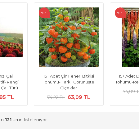
%15
%15
ızı Çalı
15+ Adet Çin Feneri Bitkisi
15+ Adet 
if- Rengi
Tohumu- Farklı Görünüşte
Tohumu-Ren
Çalı Türü
Çiçekler
74,09 
,85 TL
63,09 TL
74,22 TL
am
121
ürün listeleniyor.