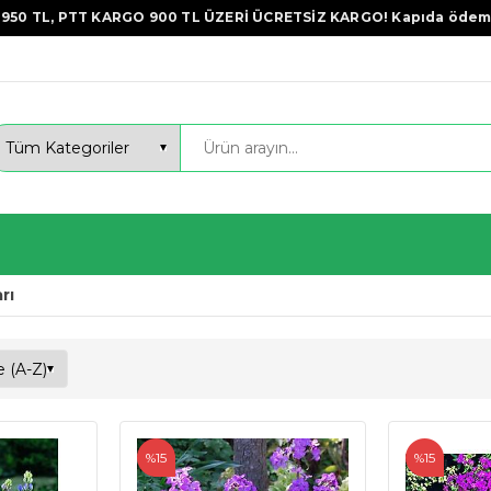
950 TL, PTT KARGO 900 TL ÜZERİ ÜCRETSİZ KARGO! Kapıda ödem
rı
%15
%15