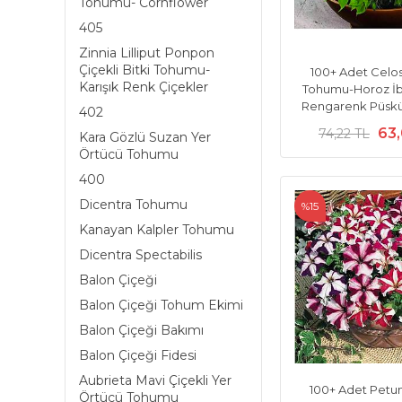
Tohumu- Cornflower
405
Zinnia Lilliput Ponpon
Çiçekli Bitki Tohumu-
100+ Adet Celosi
Karışık Renk Çiçekler
Tohumu-Horoz İbiğ
Rengarenk Püskül
402
63
74,22 TL
Kara Gözlü Suzan Yer
Örtücü Tohumu
400
Dicentra Tohumu
%15
Kanayan Kalpler Tohumu
Dicentra Spectabilis
Balon Çiçeği
Balon Çiçeği Tohum Ekimi
Balon Çiçeği Bakımı
Balon Çiçeği Fidesi
Aubrieta Mavi Çiçekli Yer
100+ Adet Petu
Örtücü Tohumu