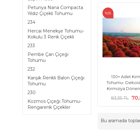
Petunya Nana Compacta
%15
Yıldız Çiçekli Tohumu
234
Hercai Menekşe Tohumu-
Kokulu 3 Renk Çiçekli
233
Pembe Çan Çiçeği
Tohumu
232
130+ Adet Kırm
Karışık Renkli Balon Çiçeği
Tohumu- Dekorat
Tohumu
Kırmızıya Dönen 
230
70
83,35 TL
Kozmos Çiçeği Tohumu-
Rengarenk Çiçekler
Bu aramada topl