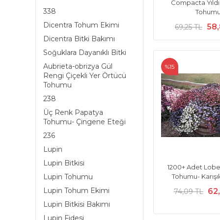
Compacta Yıldız
338
Tohum
Dicentra Tohum Ekimi
58,
69,25 TL
Dicentra Bitki Bakımı
Soğuklara Dayanıklı Bitki
Aubrieta-obrizya Gül
%15
Rengi Çiçekli Yer Örtücü
Tohumu
238
Üç Renk Papatya
Tohumu- Çingene Eteği
236
Lupin
Lupin Bitkisi
1200+ Adet Lobel
Tohumu- Karışık
Lupin Tohumu
Lupin Tohum Ekimi
62
74,09 TL
Lupin Bitkisi Bakımı
Lupin Fidesi