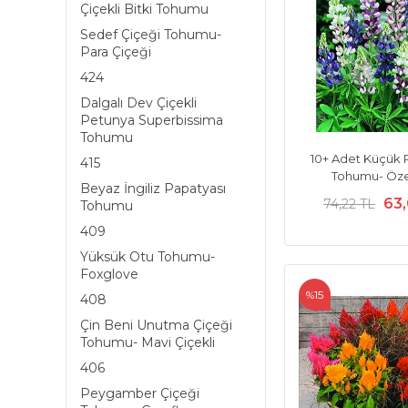
Çiçekli Bitki Tohumu
Sedef Çiçeği Tohumu-
Para Çiçeği
424
Dalgalı Dev Çiçekli
Petunya Superbissima
Tohumu
10+ Adet Küçük P
415
Tohumu- Öze
Beyaz İngiliz Papatyası
63
74,22 TL
Tohumu
409
Yüksük Otu Tohumu-
Foxglove
%15
408
Çin Beni Unutma Çiçeği
Tohumu- Mavi Çiçekli
406
Peygamber Çiçeği