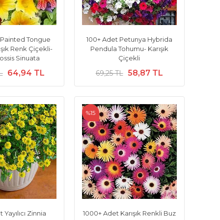
 Painted Tongue
100+ Adet Petunya Hybrida
rışık Renk Çiçekli-
Pendula Tohumu- Karışık
ossis Sinuata
Çiçekli
64,94 TL
58,87 TL
L
69,25 TL
%15
 Yayılıcı Zinnia
1000+ Adet Karışık Renkli Buz