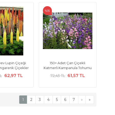
%15
Dev Lupin Çiçeği
150+ Adet Çan Çiçekli
garenk Çiçekler
Katmerli Kampanula Tohumu
62,97 TL
61,57 TL
TL
72,43 TL
1
2
3
4
5
6
7
›
»