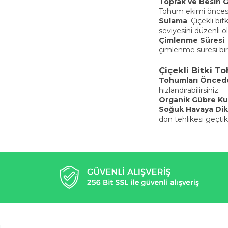
Toprak ve Besin G
Tohum ekimi öncesi
Sulama
: Çiçekli bi
seviyesini düzenli o
Çimlenme Süresi
:
çimlenme süresi bir
Çiçekli Bitki To
Tohumları Önceden
hızlandırabilirsiniz.
Organik Gübre Ku
Soğuk Havaya Dik
don tehlikesi geçti