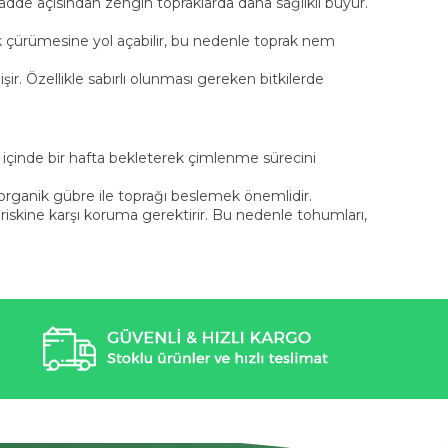
 madde açısından zengin topraklarda daha sağlıklı büyür.
 kök çürümesine yol açabilir, bu nedenle toprak nem
ir. Özellikle sabırlı olunması gereken bitkilerde
içinde bir hafta bekleterek çimlenme sürecini
çin organik gübre ile toprağı beslemek önemlidir.
n riskine karşı koruma gerektirir. Bu nedenle tohumları,