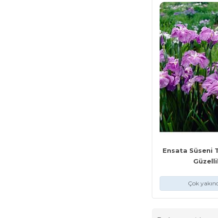
Ensata Süseni T
Güzelli
Çok yakınd