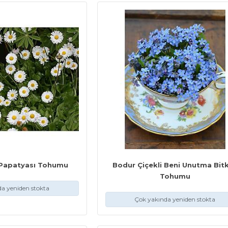
z Papatyası Tohumu
Bodur Çiçekli Beni Unutma Bitk
Tohumu
a yeniden stokta
Çok yakında yeniden stokta