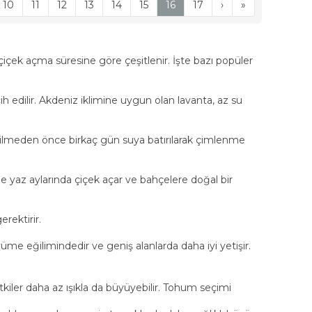
10
11
12
13
14
15
16
17
›
»
çiçek açma süresine göre çeşitlenir. İşte bazı popüler
h edilir. Akdeniz iklimine uygun olan lavanta, az su
rı ekilmeden önce birkaç gün suya batırılarak çimlenme
le yaz aylarında çiçek açar ve bahçelere doğal bir
rektirir.
üme eğilimindedir ve geniş alanlarda daha iyi yetişir.
itkiler daha az ışıkla da büyüyebilir. Tohum seçimi