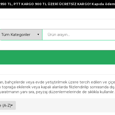
950 TL, PTT KARGO 900 TL ÜZERİ ÜCRETSİZ KARGO! Kapıda ödem
arı, bahçelerde veya evde yetiştirilmek üzere tercih edilen ve çiç
prağa ekilerek veya kapalı alanlarda filizlendirilip sonrasında dış m
yaratmanın yanı sıra, peyzaj düzenlemelerinde de sıklıkla kullanılır.