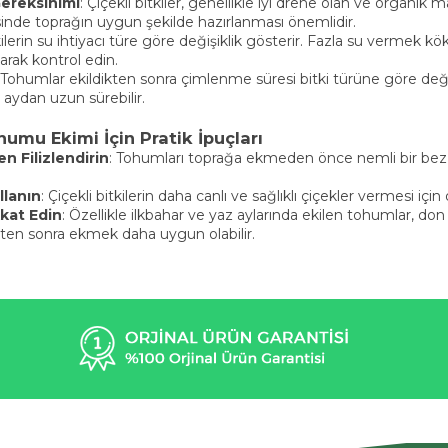
ereksinimi
: Çiçekli bitkiler, genellikle iyi drene olan ve organik
nde toprağın uygun şekilde hazırlanması önemlidir.
tkilerin su ihtiyacı türe göre değişiklik gösterir. Fazla su vermek
larak kontrol edin.
 Tohumlar ekildikten sonra çimlenme süresi bitki türüne göre değiş
 aydan uzun sürebilir.
humu Ekimi İçin Pratik İpuçları
 Filizlendirin
: Tohumları toprağa ekmeden önce nemli bir bez 
llanın
: Çiçekli bitkilerin daha canlı ve sağlıklı çiçekler vermesi i
kat Edin
: Özellikle ilkbahar ve yaz aylarında ekilen tohumlar, do
kten sonra ekmek daha uygun olabilir.