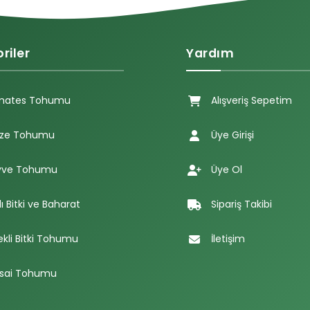
riler
Yardım
mates Tohumu
Alışveriş Sepetim
ze Tohumu
Üye Girişi
ve Tohumu
Üye Ol
lı Bitki ve Baharat
Sipariş Takibi
ekli Bitki Tohumu
İletişim
sai Tohumu