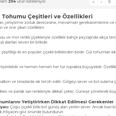
oplam
204
ürün listeleniyor.
«
‹
9
i Tohumu Çeşitleri ve Özellikleri
ları, yetiştirme zorluk derecesine, mevsimsel gereksinimlerine ve 
rı ve öne çıkan özellikleri:
u ve mor renkli çiçekleriyle özellikle bahçe peyzajında sıkça terci
i alanları seven bir bitkidir.
 çeşitliliği ile en popüler çiçekli bitkilerden biridir. Gül tohumla
tiştirilebilir ve hemen hemen her tür toprakta büyüyebilir. Özellik
u
alkon ve teraslarda sık tercih edilir. Gölgeyi sever ve bol sulama ge
kleri ve parlak sarı renkleriyle dikkat çeker. Güneşe yönelerek büy
ohumlarını Yetiştirirken Dikkat Edilmesi Gerekenler
iyacı
: Çoğu çiçekli bitki bol güneş alan yerleri sever. Ancak bazı b
şık ihtiyacını göz önünde bulundurun.