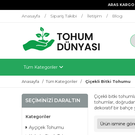
ARAS KARGO 
Anasayfa
Sipariş Takibi
İletişim
Blog
Tüm Kategoriler
Anasayfa
Tüm Kategoriler
Çiçekli Bitki Tohumu
Çiçekli bitki tohuml
SEÇIMINIZI DARALTIN
tohumlar, doğrudan to
dekoratif bir bahçe 
Kategoriler
Ayçiçek Tohumu