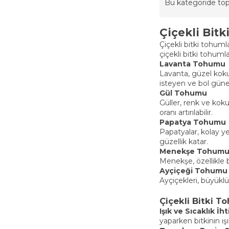
Bu kategoride t
Çiçekli Bitk
Çiçekli bitki tohum
çiçekli bitki tohumla
Lavanta Tohumu
Lavanta, güzel kokus
isteyen ve bol güneşl
Gül Tohumu
Güller, renk ve koku
oranı artırılabilir.
Papatya Tohumu
Papatyalar, kolay ye
güzellik katar.
Menekşe Tohum
Menekşe, özellikle b
Ayçiçeği Tohumu
Ayçiçekleri, büyüklü
Çiçekli Bitki T
Işık ve Sıcaklık İht
yaparken bitkinin ı