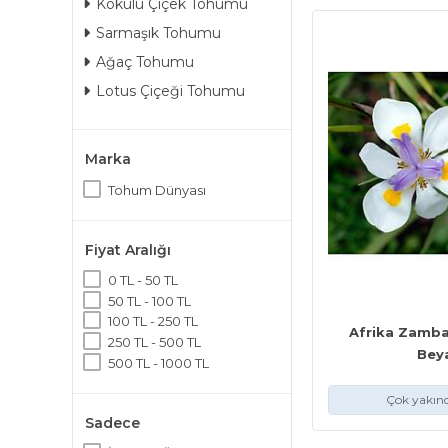
Kokulu Çiçek Tohumu
Sarmaşık Tohumu
Ağaç Tohumu
Lotus Çiçeği Tohumu
Marka
Tohum Dünyası
Fiyat Aralığı
0 TL - 50 TL
50 TL - 100 TL
100 TL - 250 TL
Afrika Zamb
250 TL - 500 TL
Beya
500 TL - 1000 TL
Çok yakınd
Sadece