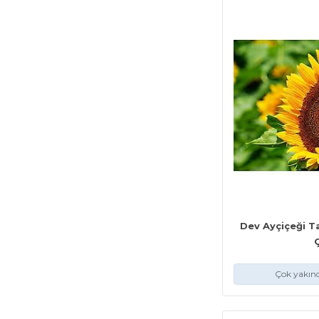
Dev Ayçiçeği 
Çok yakınd