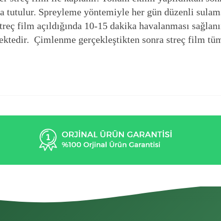
da tutulur. Spreyleme yöntemiyle her gün düzenli sulama 
reç film açıldığında 10-15 dakika havalanması sağlanır
ktedir. Çimlenme gerçekleştikten sonra streç film tümü