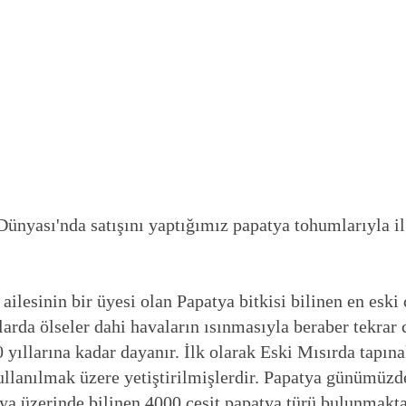
yası'nda satışını yaptığımız papatya tohumlarıyla ilgi
ailesinin bir üyesi olan Papatya bitkisi bilinen en eski
larda ölseler dahi havaların ısınmasıyla beraber tekrar 
 yıllarına kadar dayanır. İlk olarak Eski Mısırda tapın
kullanılmak üzere yetiştirilmişlerdir. Papatya günümüzde
a üzerinde bilinen 4000 çeşit papatya türü bulunmakta