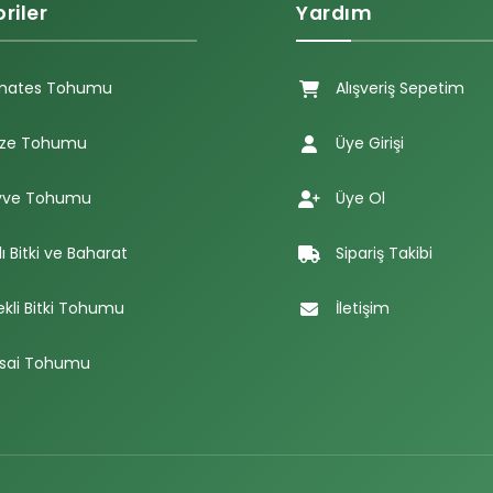
riler
Yardım
mates Tohumu
Alışveriş Sepetim
ze Tohumu
Üye Girişi
ve Tohumu
Üye Ol
lı Bitki ve Baharat
Sipariş Takibi
ekli Bitki Tohumu
İletişim
sai Tohumu