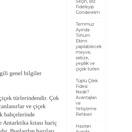
Seçin, Biz
Fideleyip
Gönderelim
Temmuz
Ayında
Tohum
Ekimi
yapılabilecek
meyve,
sebze,
yeşillik ve
çiçek türleri
li genel bilgiler
Tüplü Çilek
Fidesi
Nedir?
 çiçek türlerindendir. Çok
Avantajları
ve
canlanırlar ve çiçek
Yetiştirme
ak bahçelerinde
Rehberi
 Antarktika kıtası hariç
Haziran
dır. Bunlardan bazıları
Ayında