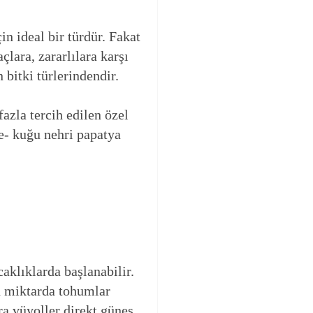
n ideal bir türdür. Fakat
çlara, zararlılara karşı
 bitki türlerindendir.
azla tercih edilen özel
e- kuğu nehri papatya
klıklarda başlanabilir.
en miktarda tohumlar
ra vüyoller direkt güneş