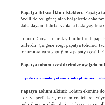
Papatya Bitkisi İklim İstekleri:
Papatya tü
özellikle bol güneş alan bölgelerde daha fazl
daha dayanıklıdırlar ve daha fazla yayılma ö
Tohum Dünyası olarak yıllardır farklı papaty
türlerdir. Çingene eteği papatya tohumu, t
tohumu satışını yaptığımız papatya çeşitleri
Papatya tohumu çeşitlerimize aşağıda bulu
https://www.tohumdunyasi.com.tr/index.php?route=produ
Papatya Tohum Ekimi:
Tohum ekimine dond
Torf ve perlit karışımı nemlendirilerek vüy
belirtilen derinliğe ekilir. Daha sonra vüyol