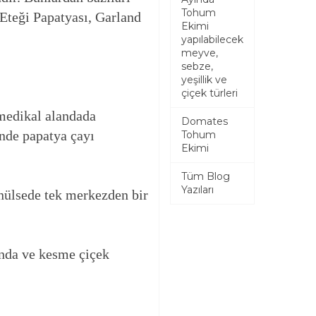
Tohum
Eteği Papatyası, Garland
Ekimi
yapılabilecek
meyve,
sebze,
yeşillik ve
çiçek türleri
 medikal alandada
Domates
inde papatya çayı
Tohum
Ekimi
Tüm Blog
Yazıları
ünülsede tek merkezden bir
ında ve kesme çiçek