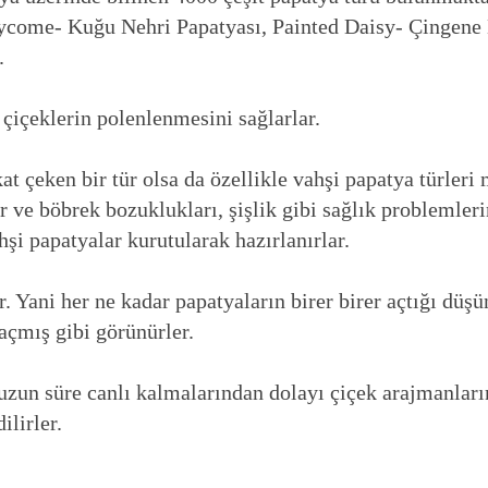
hycome- Kuğu Nehri Papatyası, Painted Daisy- Çingene 
.
a çiçeklerin polenlenmesini sağlarlar.
at çeken bir tür olsa da özellikle vahşi papatya türleri
r ve böbrek bozuklukları, şişlik gibi sağlık problemler
ahşi papatyalar kurutularak hazırlanırlar.
. Yani her ne kadar papatyaların birer birer açtığı düş
 açmış gibi görünürler.
a uzun süre canlı kalmalarından dolayı çiçek arajmanlar
ilirler.