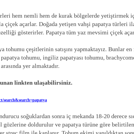
rleri hem nemli hem de kurak bölgelerde yetiştirmek içi
a çiçek açarlar. Doğada yetişen vahşi papatya türleri ila
zelliği gösterirler. Papatya tüm yaz mevsimi çiçek açan
a tohumu çeşitlerinin satışını yapmaktayız. Bunlar en f
aç papatya tohumu, ingiliz papatyası tohumu, brachycom
 arasında yer almaktadır.
nan linkten ulaşabilirsiniz.
ct/search&search=papatya
urucu soğuklardan sonra iç mekanda 18-20 derece sıca
ol gözlerine doldurulur ve papatya türüne göre belirtil
ler streç film ile kaplanır. Tohum ekimi yapıldıktan son