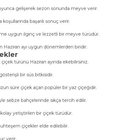
boyunca gelişerek sezon sonunda meyve verir.
oşullarında başarılı sonuç verir.
kime uygun ilginç ve lezzetli bir meyve türüdür.
için Haziran ayı uygun dönemlerden biridir.
ekler
içek türünü Haziran ayında ekebilirsiniz.
erişli bir süs bitkisidir.
n süre çiçek açan popüler bir yaz çiçeğidir.
yle sebze bahçelerinde sıkça tercih edilir.
olay yetiştirilen bir çiçek türüdür.
hteşem çiçekler elde edilebilir.
uç verir.