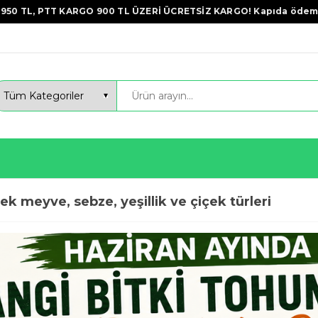
950 TL, PTT KARGO 900 TL ÜZERİ ÜCRETSİZ KARGO! Kapıda ödem
k meyve, sebze, yeşillik ve çiçek türleri