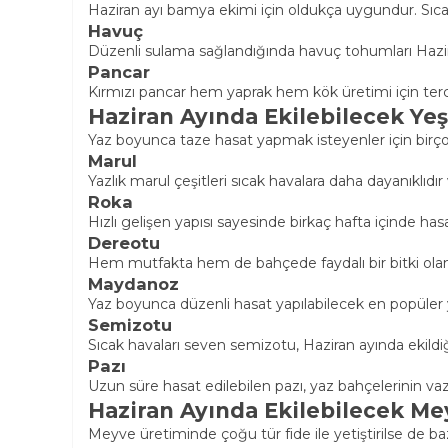
Haziran ayı bamya ekimi için oldukça uygundur. Sıc
Havuç
Düzenli sulama sağlandığında havuç tohumları Haziran 
Pancar
Kırmızı pancar hem yaprak hem kök üretimi için terci
Haziran Ayında Ekilebilecek Yeşi
Yaz boyunca taze hasat yapmak isteyenler için birçok y
Marul
Yazlık marul çeşitleri sıcak havalara daha dayanıklıdır 
Roka
Hızlı gelişen yapısı sayesinde birkaç hafta içinde hasa
Dereotu
Hem mutfakta hem de bahçede faydalı bir bitki olan 
Maydanoz
Yaz boyunca düzenli hasat yapılabilecek en popüler yeş
Semizotu
Sıcak havaları seven semizotu, Haziran ayında ekildiği
Pazı
Uzun süre hasat edilebilen pazı, yaz bahçelerinin va
Haziran Ayında Ekilebilecek Me
Meyve üretiminde çoğu tür fide ile yetiştirilse de ba