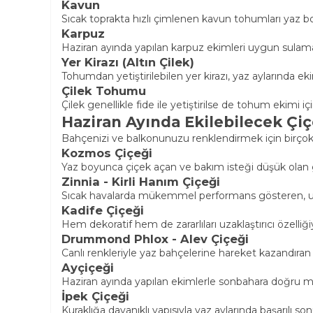
Kavun
Sıcak toprakta hızlı çimlenen kavun tohumları yaz 
Karpuz
Haziran ayında yapılan karpuz ekimleri uygun sulama k
Yer Kirazı (Altın Çilek)
Tohumdan yetiştirilebilen yer kirazı, yaz aylarında e
Çilek Tohumu
Çilek genellikle fide ile yetiştirilse de tohum ekimi 
Haziran Ayında Ekilebilecek Çiç
Bahçenizi ve balkonunuzu renklendirmek için birçok ç
Kozmos Çiçeği
Yaz boyunca çiçek açan ve bakım isteği düşük olan göst
Zinnia - Kirli Hanım Çiçeği
Sıcak havalarda mükemmel performans gösteren, uzu
Kadife Çiçeği
Hem dekoratif hem de zararlıları uzaklaştırıcı özelliği
Drummond Phlox - Alev Çiçeği
Canlı renkleriyle yaz bahçelerine hareket kazandıran k
Ayçiçeği
Haziran ayında yapılan ekimlerle sonbahara doğru mu
İpek Çiçeği
Kuraklığa dayanıklı yapısıyla yaz aylarında başarılı son