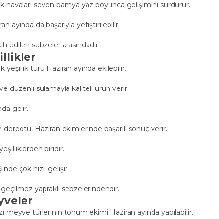
ak havaları seven bamya yaz boyunca gelişimini sürdürür.
ayında da başarıyla yetiştirilebilir.
h edilen sebzeler arasındadır.
llikler
eşillik türü Haziran ayında ekilebilir.
ve düzenli sulamayla kaliteli ürün verir.
da gelir.
dereotu, Haziran ekimlerinde başarılı sonuç verir.
illiklerden biridir.
nde çok hızlı gelişir.
zgeçilmez yapraklı sebzelerindendir.
yveler
zı meyve türlerinin tohum ekimi Haziran ayında yapılabilir.