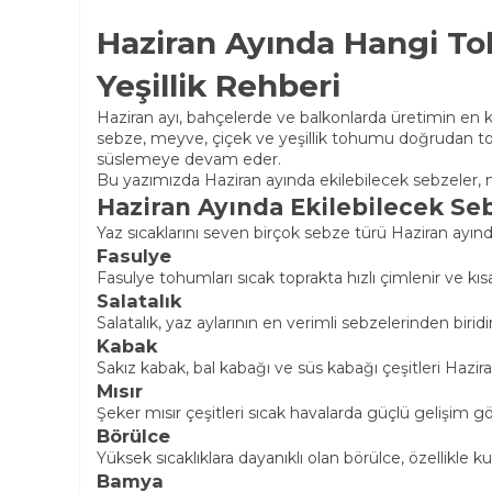
Haziran Ayında Hangi Toh
Yeşillik Rehberi
Haziran ayı, bahçelerde ve balkonlarda üretimin en k
sebze, meyve, çiçek ve yeşillik tohumu doğrudan toprağ
süslemeye devam eder.
Bu yazımızda Haziran ayında ekilebilecek sebzeler, mey
Haziran Ayında Ekilebilecek Se
Yaz sıcaklarını seven birçok sebze türü Haziran ayında b
Fasulye
Fasulye tohumları sıcak toprakta hızlı çimlenir ve kısa
Salatalık
Salatalık, yaz aylarının en verimli sebzelerinden biridi
Kabak
Sakız kabak, bal kabağı ve süs kabağı çeşitleri Hazir
Mısır
Şeker mısır çeşitleri sıcak havalarda güçlü gelişim gö
Börülce
Yüksek sıcaklıklara dayanıklı olan börülce, özellikle k
Bamya