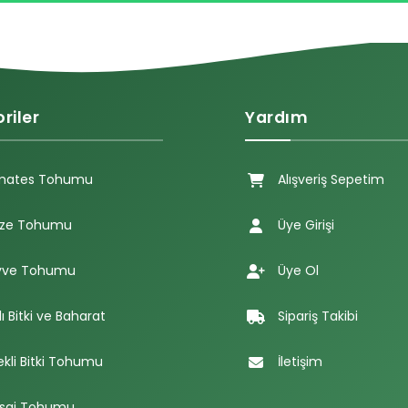
riler
Yardım
mates Tohumu
Alışveriş Sepetim
ze Tohumu
Üye Girişi
ve Tohumu
Üye Ol
lı Bitki ve Baharat
Sipariş Takibi
ekli Bitki Tohumu
İletişim
sai Tohumu