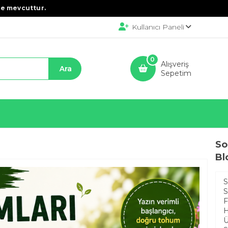
e mevcuttur.
Kullanıcı Paneli
0
Alışveriş
Sepetim
So
Bl
S
S
F
H
Ü