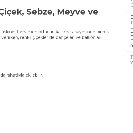
E
 Çiçek, Sebze, Meyve ve
B
E
don riskinin tamamen ortadan kalkması sayesinde birçok
verirken, renkli çiçekler de bahçeleri ve balkonları
H
m
T
Y
 rahatlıkla ekilebilir.