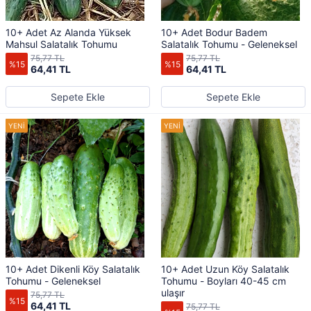
10+ Adet Az Alanda Yüksek
10+ Adet Bodur Badem
Mahsul Salatalık Tohumu
Salatalık Tohumu - Geleneksel
75,77 TL
75,77 TL
%15
%15
64,41 TL
64,41 TL
Sepete Ekle
Sepete Ekle
10+ Adet Dikenli Köy Salatalık
10+ Adet Uzun Köy Salatalık
Tohumu - Geleneksel
Tohumu - Boyları 40-45 cm
ulaşır
75,77 TL
%15
64,41 TL
75,77 TL