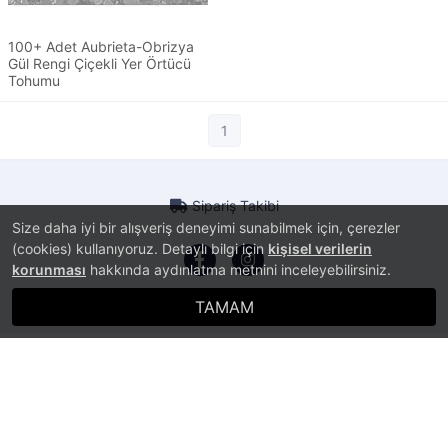
100+ Adet Aubrieta-Obrizya
Gül Rengi Çiçekli Yer Örtücü
Tohumu
1
Sipariş Takibi
Size daha iyi bir alışveriş deneyimi sunabilmek için, çerezler
(cookies) kullanıyoruz. Detaylı bilgi için
kişisel verilerin
korunması
hakkında aydınlatma metnini inceleyebilirsiniz.
TAMAM
®
PlatinMarket
E-Ticaret Sistemi
İle Hazırlanmıştır.