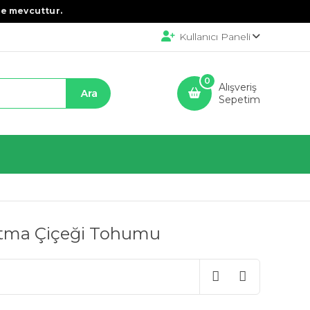
e mevcuttur.
Kullanıcı Paneli
0
Alışveriş
Sepetim
utma Çiçeği Tohumu