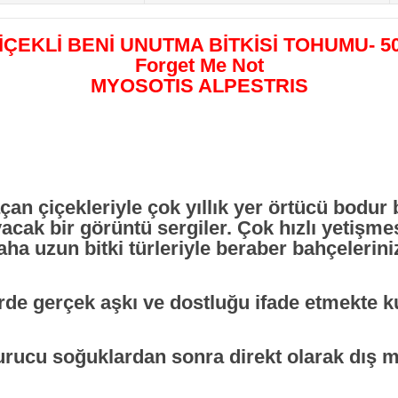
ÇEKLİ BENİ UNUTMA BİTKİSİ TOHUMU- 
Forget Me Not
MYOSOTIS ALPESTRIS
an çiçekleriyle çok yıllık yer örtücü bodur b
cak bir görüntü sergiler. Çok hızlı yetişm
aha uzun bitki türleriyle beraber bahçeleriniz
de gerçek aşkı ve dostluğu ifade etmekte ku
ucu soğuklardan sonra direkt olarak dış me