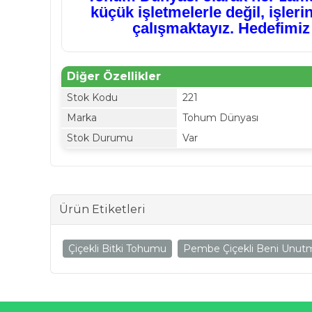
küçük işletmelerle değil, işler
çalışmaktayız. Hedefimiz
Diğer Özellikler
Stok Kodu
221
Marka
Tohum Dünyası
Stok Durumu
Var
Ürün Etiketleri
Çiçekli Bitki Tohumu
Pembe Çiçekli Beni Unut