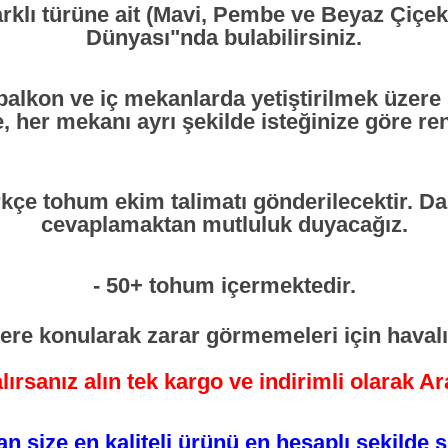
arklı türüne ait (Mavi, Pembe ve Beyaz Çiçekl
Dünyası"nda bulabilirsiniz.
balkon ve iç mekanlarda yetiştirilmek üzere
, her mekanı ayrı şekilde isteğinize göre ren
rkçe tohum ekim talimatı gönderilecektir. Da
cevaplamaktan mutluluk duyacağız.
- 50+ tohum içermektedir.
tlere konularak zarar görmemeleri için havalı 
lırsanız alın tek kargo ve indirimli olarak A
n size en kaliteli ürünü en hesaplı şekilde