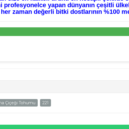
ini profesyonelce yapan dünyanın çeşitli ülke
 her zaman değerli bitki dostlarının %100 m
ma Çiçeği Tohumu
221