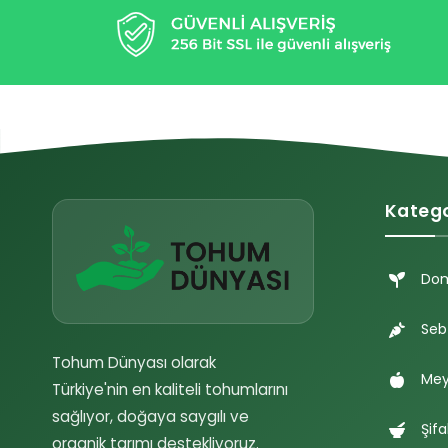
Katego
Do
Seb
Tohum Dünyası olarak
Mey
Türkiye'nin en kaliteli tohumlarını
sağlıyor, doğaya saygılı ve
Şifa
organik tarımı destekliyoruz.