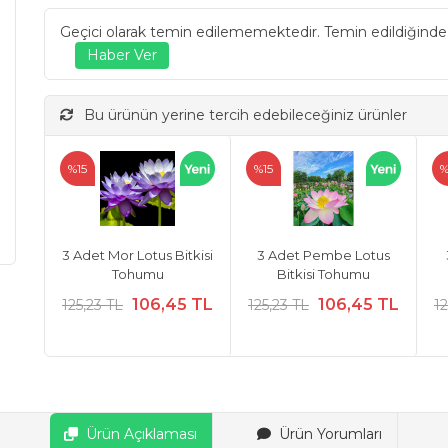
Geçici olarak temin edilememektedir. Temin edildiğinde
Bu ürünün yerine tercih edebileceğiniz ürünler
%15
%15
%
3 Adet Mor Lotus Bitkisi
3 Adet Pembe Lotus
Tohumu
Bitkisi Tohumu
106,45 TL
106,45 TL
125,23 TL
125,23 TL
12
Ürün Açıklaması
Ürün Yorumları