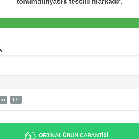
tohumdünyası® tescilli markadır.
a
umu
192