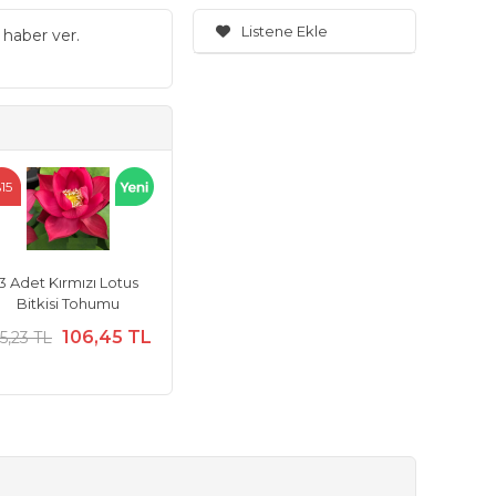
Listene Ekle
 haber ver.
15
3 Adet Kırmızı Lotus
Bitkisi Tohumu
106,45 TL
5,23 TL