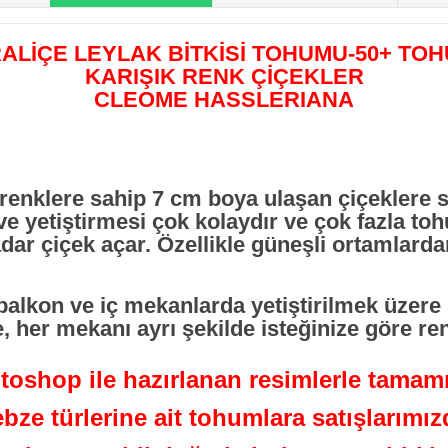
ALİÇE LEYLAK BİTKİSİ TOHUMU-50+ TO
KARIŞIK RENK ÇİÇEKLER
CLEOME HASSLERIANA
renklere sahip 7 cm boya ulaşan çiçeklere sa
ve yetiştirmesi çok kolaydır ve çok fazla t
ar çiçek açar. Özellikle güneşli ortamlarda
balkon ve iç mekanlarda yetiştirilmek üzere
, her mekanı ayrı şekilde isteğinize göre ren
oshop ile hazırlanan resimlerle tamamı
ebze türlerine ait tohumlara satışlarım