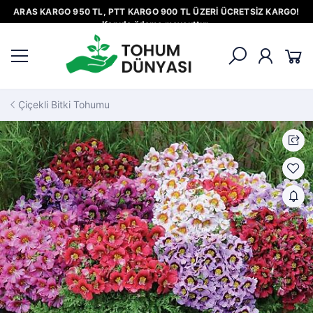
ARAS KARGO 950 TL, PTT KARGO 900 TL ÜZERİ ÜCRETSİZ KARGO!
Kapıda ödeme mevcuttur.
Çiçekli Bitki Tohumu