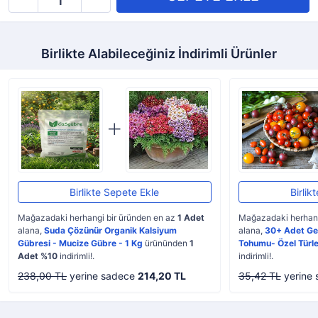
Birlikte Alabileceğiniz İndirimli Ürünler
Birlikte Sepete Ekle
Birlik
Mağazadaki herhangi bir üründen en az
1 Adet
Mağazadaki herhang
alana,
Suda Çözünür Organik Kalsiyum
alana,
30+ Adet Ge
Gübresi - Mucize Gübre - 1 Kg
ürününden
1
Tohumu- Özel Türle
Adet %10
indirimli!.
indirimli!.
238,00 TL
yerine sadece
214,20 TL
35,42 TL
yerine