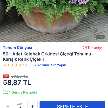
Tohum Dünyası
Tükeniyor
50+ Adet Kelebek Orkidesi Çiçeği Tohumu-
Karışık Renk Çiçekli
5.0
İlk Yorumu Siz Yapın
69,25 TL
%15
58,87 TL
1
Günde Kargoda
Adet