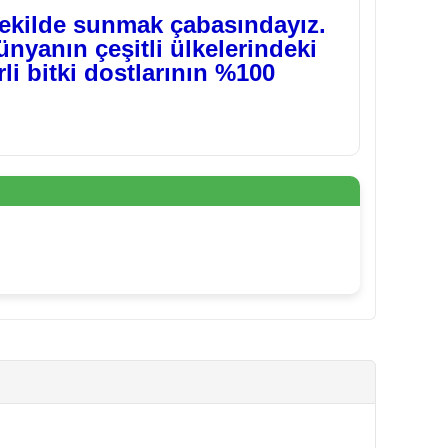
şekilde sunmak çabasındayız.
nyanın çeşitli ülkelerindeki
i bitki dostlarının %100