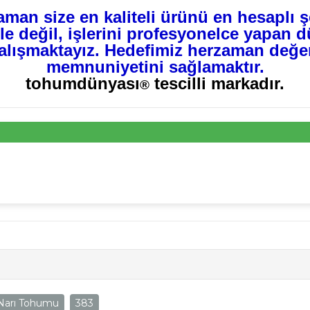
man size en kaliteli ürünü en hesaplı 
e değil, işlerini profesyonelce yapan dü
çalışmaktayız. Hedefimiz herzaman değerl
memnuniyetini sağlamaktır.
tohumdünyası
tescilli markadır.
®
 Narı Tohumu
383