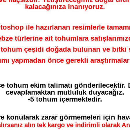
kalacağınıza inanıyoruz.
oshop ile hazırlanan resimlerle tamamı
ebze türlerine ait tohumlara satışlarım
ohum çeşidi doğada bulunan ve bitki se
lımı yapmadan önce gerekli araştırmalar
çe tohum ekim talimatı gönderilecektir. 
cevaplamaktan mutluluk duyacağız.
-5 tohum içermektedir.
re konularak zarar görmemeleri için hava
lırsanız alın tek kargo ve indirimli olarak A