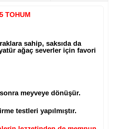
 5 TOHUM
aklara sahip, saksıda da
tür ağaç severler için favori
a sonra meyveye dönüşür.
rme testleri yapılmıştır.
rünlerin lezzetinden de memnun