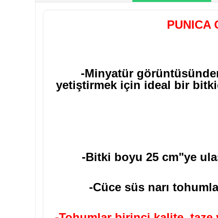
PUNICA 
-Minyatür görüntüsünden
yetiştirmek için ideal bir bitk
-Bitki boyu 25 cm"ye ul
-Cüce süs narı tohumları
-Tohumlar birinci kalite, taz