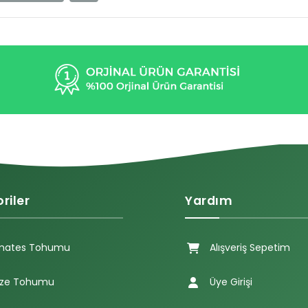
riler
Yardım
mates Tohumu
Alışveriş Sepetim
ze Tohumu
Üye Girişi