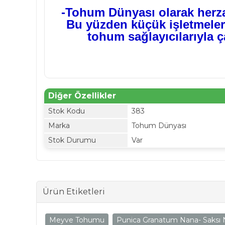
-Tohum Dünyası olarak herza
Bu yüzden küçük işletmelerl
tohum sağlayıcılarıyla 
Diğer Özellikler
Stok Kodu
383
Marka
Tohum Dünyası
Stok Durumu
Var
Ürün Etiketleri
Meyve Tohumu
Punica Granatum Nana- Saksı