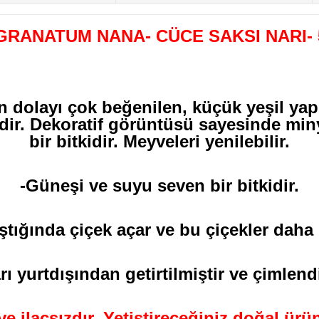
GRANATUM NANA- CÜCE SAKSI NARI-
 dolayı çok beğenilen, küçük yeşil yapr
idir.
Dekoratif görüntüsü sayesinde minya
bir bitkidir
. Meyveleri yenilebilir.
-Güneşi ve suyu seven bir bitkidir.
aştığında çiçek açar ve bu çiçekler dah
 yurtdışından getirtilmiştir ve çimlendi
e ve ilaçsızdır. Yetiştireceğiniz doğal ü