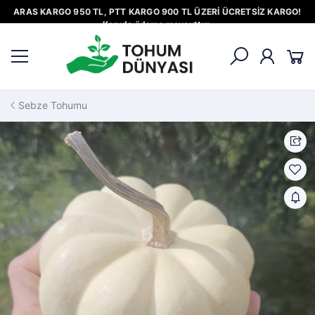
ARAS KARGO 950 TL, PTT KARGO 900 TL ÜZERİ ÜCRETSİZ KARGO!
Kapıda ödeme mevcuttur.
Sebze Tohumu