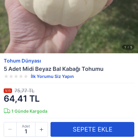
Tohum Dünyası
5 Adet Midi Beyaz Bal Kabağı Tohumu
İlk Yorumu Siz Yapın
75,77 TL
%15
64,41 TL
1
Günde Kargoda
Adet