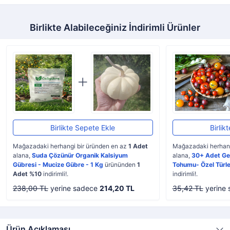
Birlikte Alabileceğiniz İndirimli Ürünler
Birlikte Sepete Ekle
Birlik
Mağazadaki herhangi bir üründen en az
1 Adet
Mağazadaki herhang
alana,
Suda Çözünür Organik Kalsiyum
alana,
30+ Adet Ge
Gübresi - Mucize Gübre - 1 Kg
ürününden
1
Tohumu- Özel Türle
Adet %10
indirimli!.
indirimli!.
238,00 TL
yerine sadece
214,20 TL
35,42 TL
yerine
Ürün Açıklaması