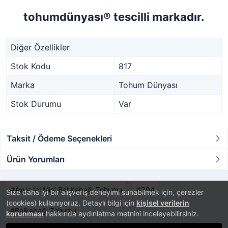
tohumdünyası® tescilli markadır.
Diğer Özellikler
Stok Kodu
817
Marka
Tohum Dünyası
Stok Durumu
Var
Taksit / Ödeme Seçenekleri
Ürün Yorumları
Avuç İçi Mini Bal Kabağı Tohumu
394
Size daha iyi bir alışveriş deneyimi sunabilmek için, çerezler
(cookies) kullanıyoruz. Detaylı bilgi için
kişisel verilerin
Balkabağı Tohumu
korunması
hakkında aydınlatma metnini inceleyebilirsiniz.