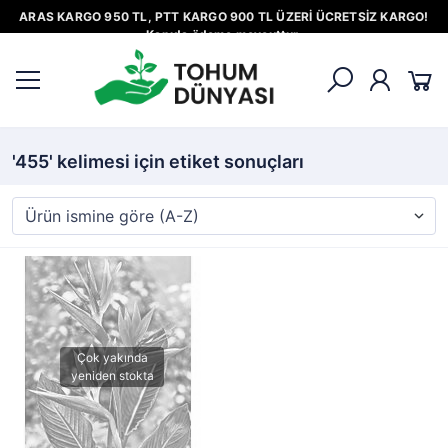
ARAS KARGO 950 TL, PTT KARGO 900 TL ÜZERİ ÜCRETSİZ KARGO!
Kapıda ödeme mevcuttur.
'455' kelimesi için etiket sonuçları