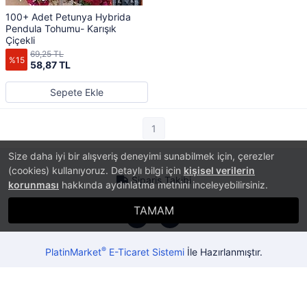
100+ Adet Petunya Hybrida
Pendula Tohumu- Karışık
Çiçekli
69,25 TL
%15
58,87 TL
Sepete Ekle
1
Size daha iyi bir alışveriş deneyimi sunabilmek için, çerezler
(cookies) kullanıyoruz. Detaylı bilgi için
kişisel verilerin
Sipariş Takibi
korunması
hakkında aydınlatma metnini inceleyebilirsiniz.
TAMAM
®
PlatinMarket
E-Ticaret Sistemi
İle Hazırlanmıştır.