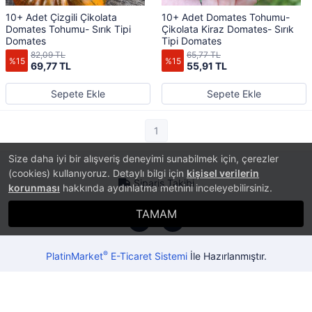
10+ Adet Çizgili Çikolata
10+ Adet Domates Tohumu-
Domates Tohumu- Sırık Tipi
Çikolata Kiraz Domates- Sırık
Domates
Tipi Domates
82,09 TL
65,77 TL
%15
%15
69,77 TL
55,91 TL
Sepete Ekle
Sepete Ekle
1
Size daha iyi bir alışveriş deneyimi sunabilmek için, çerezler
(cookies) kullanıyoruz. Detaylı bilgi için
kişisel verilerin
Sipariş Takibi
korunması
hakkında aydınlatma metnini inceleyebilirsiniz.
TAMAM
®
PlatinMarket
E-Ticaret Sistemi
İle Hazırlanmıştır.