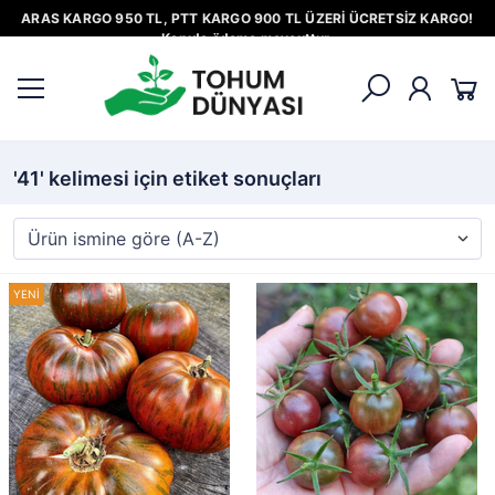
ARAS KARGO 950 TL, PTT KARGO 900 TL ÜZERİ ÜCRETSİZ KARGO!
Kapıda ödeme mevcuttur.
'41' kelimesi için etiket sonuçları