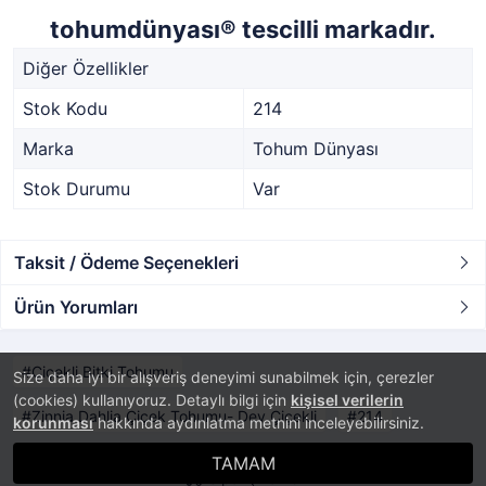
tohumdünyası® tescilli markadır.
Diğer Özellikler
Stok Kodu
214
Marka
Tohum Dünyası
Stok Durumu
Var
Taksit / Ödeme Seçenekleri
Ürün Yorumları
Çiçekli Bitki Tohumu
Size daha iyi bir alışveriş deneyimi sunabilmek için, çerezler
(cookies) kullanıyoruz. Detaylı bilgi için
kişisel verilerin
Zinnia Dahlia Çiçek Tohumu- Dev Çiçekli
214
korunması
hakkında aydınlatma metnini inceleyebilirsiniz.
TAMAM
Sipariş Takibi