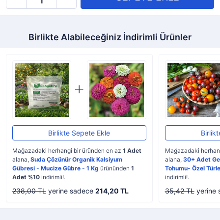
Birlikte Alabileceğiniz İndirimli Ürünler
Birlikte Sepete Ekle
Birlik
Mağazadaki herhangi bir üründen en az
1 Adet
Mağazadaki herhang
alana,
Suda Çözünür Organik Kalsiyum
alana,
30+ Adet Ge
Gübresi - Mucize Gübre - 1 Kg
ürününden
1
Tohumu- Özel Türle
Adet %10
indirimli!.
indirimli!.
238,00 TL
yerine sadece
214,20 TL
35,42 TL
yerine