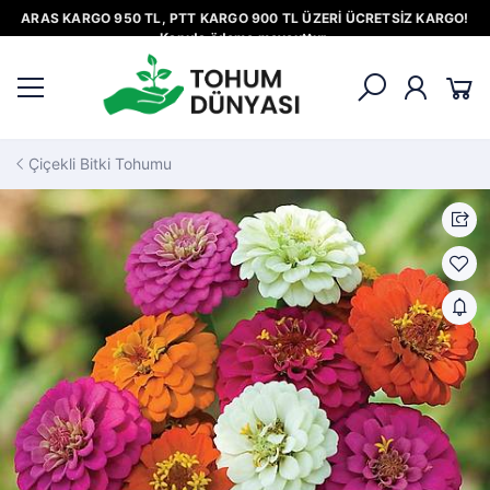
ARAS KARGO 950 TL, PTT KARGO 900 TL ÜZERİ ÜCRETSİZ KARGO!
Kapıda ödeme mevcuttur.
Çiçekli Bitki Tohumu