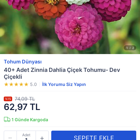
Tohum Dünyası
40+ Adet Zinnia Dahlia Çiçek Tohumu- Dev
Çiçekli
5.0
İlk Yorumu Siz Yapın
74,09 TL
%15
62,97 TL
1
Günde Kargoda
Adet