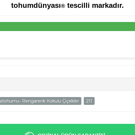
tohumdünyası
tescilli markadır.
®
ıtohumu- Rengarenk Kokulu Çiçekler
211