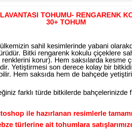
 LAVANTASI TOHUMU- RENGARENK K
30+ TOHUM
ülkemizin sahil kesimlerinde yabani olarak
i türüdür. Bitki rengarenk kokulu çiçeklere s
e renklerini korur). Hem saksılarda kesme ç
dir. Yetiştirmesi son derece kolay bir bitki
bilir. Hem saksıda hem de bahçede yetiştirile
iz farklı türde bitkilerde bahçelerinizde f
oshop ile hazırlanan resimlerle tamamı
ebze türlerine ait tohumlara satışlarım