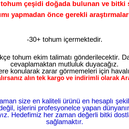
ohum çeşidi doğada bulunan ve bitki se
lımı yapmadan önce gerekli araştırmalar
-30+ tohum içermektedir.
kçe tohum ekim talimatı gönderilecektir. D
cevaplamaktan mutluluk duyacağız.
lere konularak zarar görmemeleri için havalı
lırsanız alın tek kargo ve indirimli olarak A
man size en kaliteli ürünü en hesaplı şe
eğil, işlerini profesyonelce yapan dünyanın
ayız. Hedefimiz her zaman değerli bitki dos
sağlamaktır.