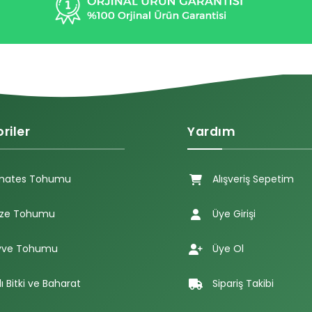
riler
Yardım
mates Tohumu
Alışveriş Sepetim
ze Tohumu
Üye Girişi
ve Tohumu
Üye Ol
lı Bitki ve Baharat
Sipariş Takibi