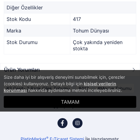
Diğer Özellikler
Stok Kodu
417
Marka
Tohum Dünyası
Stok Durumu
Çok yakında yeniden
stokta
Ürün Yorumları
Size daha iyi bir alışveriş deneyimi sunabilmek için, çerezler
(cookies) kullanıyoruz. Detaylı bilgi için
kişisel verilerin
3 Çeşit- 3 Renk Çilek Tohumu
417
Meyve Tohumu
korunması
hakkında aydınlatma metnini inceleyebilirsiniz.
TAMAM
Sipariş Takibi
®
PlatinMarket
E-Ticaret Sistemi
İle Hazırlanmıştır.