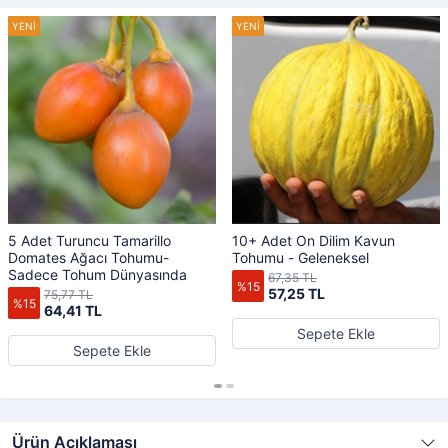
5 Adet Turuncu Tamarillo
10+ Adet On Dilim Kavun
Domates Ağacı Tohumu-
Tohumu - Geleneksel
Sadece Tohum Dünyasında
67,35 TL
%15
57,25 TL
75,77 TL
%15
64,41 TL
Sepete Ekle
Sepete Ekle
Ürün Açıklaması