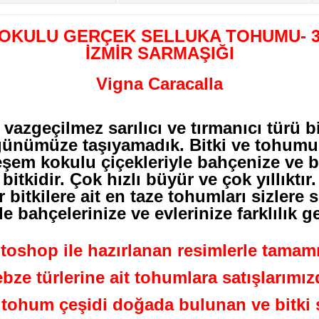
OKULU GERÇEK SELLUKA TOHUMU- 3
İZMİR SARMAŞIĞI
Vigna Caracalla
 vazgeçilmez sarılıcı ve tırmanıcı türü b
i günümüze taşıyamadık. Bitki ve tohum
em kokulu çiçekleriyle bahçenize ve ba
bitkidir. Çok hızlı büyür ve çok yıllıktır.
 bitkilere ait en taze tohumları sizler
le bahçelerinize ve evlerinize farklılık ge
oshop ile hazırlanan resimlerle tamamı
ebze türlerine ait tohumlara satışlarım
ohum çeşidi doğada bulunan ve bitki se