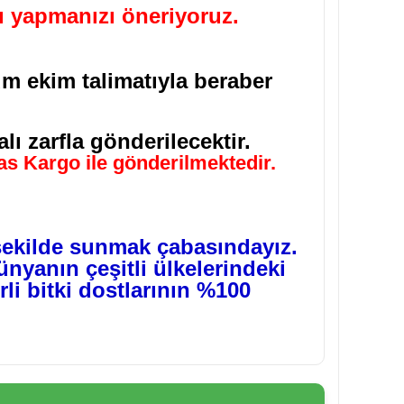
ı yapmanızı öneriyoruz.
um ekim talimatıyla beraber
lı zarfla gönderilecektir.
ras Kargo ile gönderilmektedir.
şekilde sunmak çabasındayız.
nyanın çeşitli ülkelerindeki
li bitki dostlarının %100