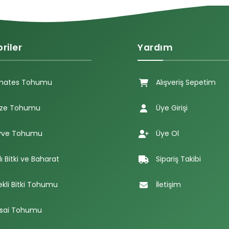
riler
Yardım
mates Tohumu
Alışveriş Sepetim
ze Tohumu
Üye Girişi
ve Tohumu
Üye Ol
lı Bitki ve Baharat
Sipariş Takibi
ekli Bitki Tohumu
İletişim
sai Tohumu