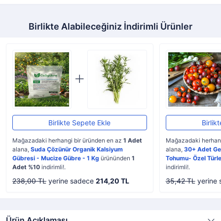
Birlikte Alabileceğiniz İndirimli Ürünler
Birlikte Sepete Ekle
Birlik
Mağazadaki herhangi bir üründen en az
1 Adet
Mağazadaki herhang
alana,
Suda Çözünür Organik Kalsiyum
alana,
30+ Adet Ge
Gübresi - Mucize Gübre - 1 Kg
ürününden
1
Tohumu- Özel Türle
Adet %10
indirimli!.
indirimli!.
238,00 TL
yerine sadece
214,20 TL
35,42 TL
yerine
Ürün Açıklaması