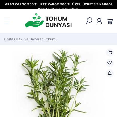
ARAS KARGO 950 TL, PTT KARGO 900 TL ÜZERİ ÜCRETSİZ KARGO!
Kapıda ödeme mevcuttur.
Şifalı Bitki ve Baharat Tohumu