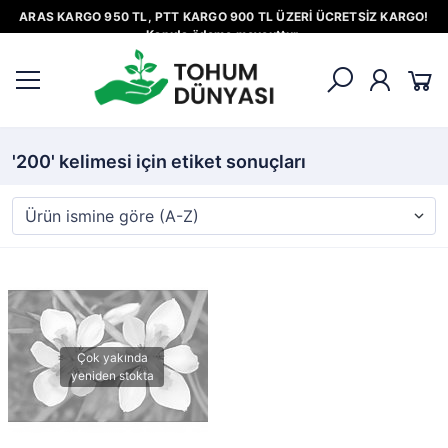
ARAS KARGO 950 TL, PTT KARGO 900 TL ÜZERİ ÜCRETSİZ KARGO!
Kapıda ödeme mevcuttur.
'200' kelimesi için etiket sonuçları