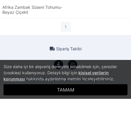
Afrika Zambak Süseni Tohumu-
Beyaz Çiçekli
1
Sipariş Takibi
Size daha iyi bir alışveriş deneyimi sunabilmek için, çerezler
(cookies) kullanıyoruz. Detaylı bilgi için
kişisel verilerin
korunması
hakkında aydınlatma metnini inceleyebilirsiniz.
®
PlatinMarket
E-Ticaret Sistemi
İle Hazırlanmıştır.
TAMAM