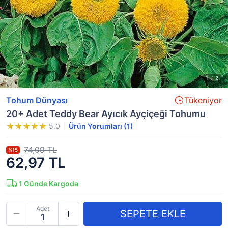
Tohum Dünyası
Tükeniyor
20+ Adet Teddy Bear Ayıcık Ayçiçeği Tohumu
5.0
Ürün Yorumları (1)
74,09 TL
%15
62,97 TL
1
Günde Kargoda
Adet