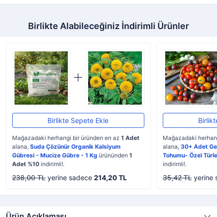
Birlikte Alabileceğiniz İndirimli Ürünler
Birlikte Sepete Ekle
Birlik
Mağazadaki herhangi bir üründen en az
1 Adet
Mağazadaki herhang
alana,
Suda Çözünür Organik Kalsiyum
alana,
30+ Adet Ge
Gübresi - Mucize Gübre - 1 Kg
ürününden
1
Tohumu- Özel Türle
Adet %10
indirimli!.
indirimli!.
238,00 TL
yerine sadece
214,20 TL
35,42 TL
yerine
Ürün Açıklaması