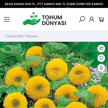
ARAS KARGO 950 TL, PTT KARGO 900 TL ÜZERİ ÜCRETSİZ KARGO!
Kapıda ödeme mevcuttur.
Çiçekli Bitki Tohumu