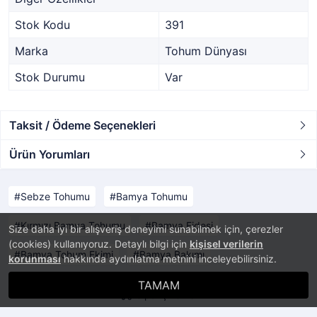
Stok Kodu
391
Marka
Tohum Dünyası
Stok Durumu
Var
Taksit / Ödeme Seçenekleri
Ürün Yorumları
Sebze Tohumu
Bamya Tohumu
Kırmızı Bamya Tohumu
Bamya Fidesi
Size daha iyi bir alışveriş deneyimi sunabilmek için, çerezler
(cookies) kullanıyoruz. Detaylı bilgi için
kişisel verilerin
Bamya Tohum Ekimi
Bamya Bakımı
korunması
hakkında aydınlatma metnini inceleyebilirsiniz.
TAMAM
Sipariş Takibi