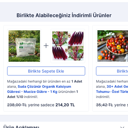
Birlikte Alabileceğiniz İndirimli Ürünler
Birlikte Sepete Ekle
Birlik
Mağazadaki herhangi bir üründen en az
1 Adet
Mağazadaki herhang
alana,
Suda Çözünür Organik Kalsiyum
alana,
30+ Adet Ge
Gübresi - Mucize Gübre - 1 Kg
ürününden
1
Tohumu- Özel Türle
Adet %10
indirimli!.
indirimli!.
238,00 TL
yerine sadece
214,20 TL
35,42 TL
yerine
Ürün Açıklaması