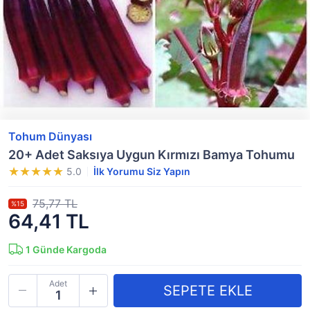
Tohum Dünyası
20+ Adet Saksıya Uygun Kırmızı Bamya Tohumu
5.0
İlk Yorumu Siz Yapın
75,77 TL
%15
64,41 TL
1
Günde Kargoda
Adet