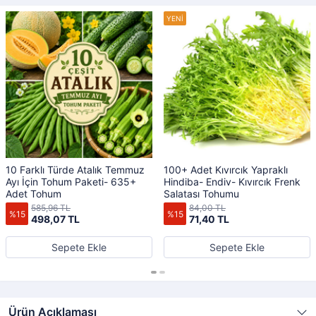
10 Farklı Türde Atalık Temmuz
100+ Adet Kıvırcık Yapraklı
Ayı İçin Tohum Paketi- 635+
Hindiba- Endiv- Kıvırcık Frenk
Adet Tohum
Salatası Tohumu
585,96 TL
84,00 TL
%15
%15
498,07 TL
71,40 TL
Sepete Ekle
Sepete Ekle
Ürün Açıklaması