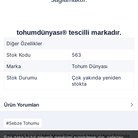
tohumdünyası® tescilli markadır.
Diğer Özellikler
Stok Kodu
563
Marka
Tohum Dünyası
Stok Durumu
Çok yakında yeniden
stokta
Ürün Yorumları
Sebze Tohumu
Göbekli Avuç İçi Mini Marul Tohumu-yeditepe Marul Türünde
Size daha iyi bir alışveriş deneyimi sunabilmek için, çerezler