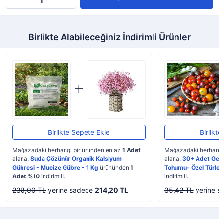
Birlikte Alabileceğiniz İndirimli Ürünler
Birlikte Sepete Ekle
Birlik
Mağazadaki herhangi bir üründen en az
1 Adet
Mağazadaki herhang
alana,
Suda Çözünür Organik Kalsiyum
alana,
30+ Adet Ge
Gübresi - Mucize Gübre - 1 Kg
ürününden
1
Tohumu- Özel Türle
Adet %10
indirimli!.
indirimli!.
238,00 TL
yerine sadece
214,20 TL
35,42 TL
yerine