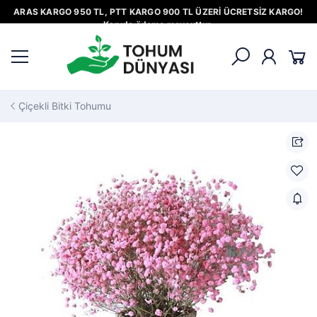
ARAS KARGO 950 TL, PTT KARGO 900 TL ÜZERİ ÜCRETSİZ KARGO!
Kapıda ödeme mevcuttur.
Çiçekli Bitki Tohumu