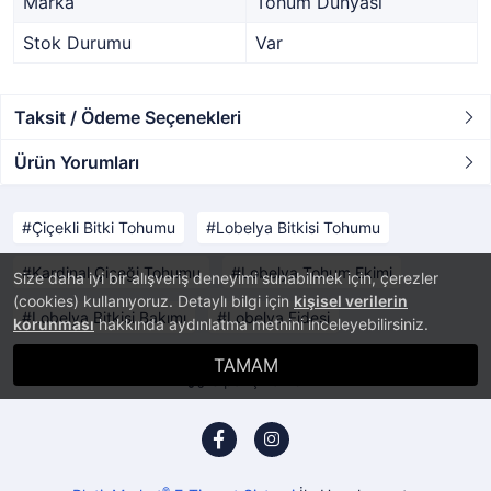
Marka
Tohum Dünyası
Stok Durumu
Var
Taksit / Ödeme Seçenekleri
Ürün Yorumları
Çiçekli Bitki Tohumu
Lobelya Bitkisi Tohumu
Kardinal Çiçeği Tohumu
Lobelya Tohum Ekimi
Size daha iyi bir alışveriş deneyimi sunabilmek için, çerezler
(cookies) kullanıyoruz. Detaylı bilgi için
kişisel verilerin
Lobelya Bitkisi Bakımı
Lobelya Fidesi
korunması
hakkında aydınlatma metnini inceleyebilirsiniz.
TAMAM
Sipariş Takibi