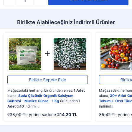
Birlikte Alabileceğiniz İndirimli Ürünler
Birlikte Sepete Ekle
Birlik
Mağazadaki herhangi bir üründen en az
1 Adet
Mağazadaki herhang
alana,
Suda Çözünür Organik Kalsiyum
alana,
30+ Adet Ge
Gübresi - Mucize Gübre - 1 Kg
ürününden
1
Tohumu- Özel Türle
Adet %10
indirimli!.
indirimli!.
238,00 TL
yerine sadece
214,20 TL
35,42 TL
yerine