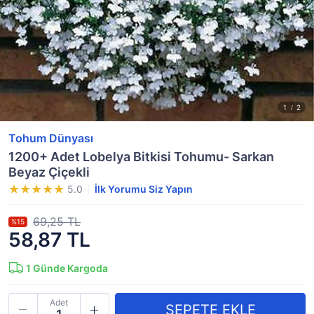
Tohum Dünyası
1200+ Adet Lobelya Bitkisi Tohumu- Sarkan
Beyaz Çiçekli
5.0
İlk Yorumu Siz Yapın
69,25 TL
%15
58,87 TL
1
Günde Kargoda
Adet