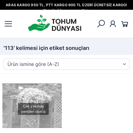
ARAS KARGO 950 TL, PTT KARGO 900 TL ÜZERİ ÜCRETSİZ KARGO!
Kapıda ödeme mevcuttur.
'113' kelimesi için etiket sonuçları