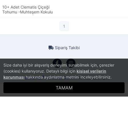
10+ Adet Clematis Çiçeği
Tohumu -Muhteşem Kokulu
1
Sipariş Takibi
Size daha iyi bir alışveriş deneyimi sunabilmek için, çerezler
(cookies) kullanıyoruz. Detaylı bilgi için
kişisel verilerin
korunması
hakkında aydınlatma metnini inceleyebilirsiniz.
®
PlatinMarket
E-Ticaret Sistemi
İle Hazırlanmıştır.
TAMAM