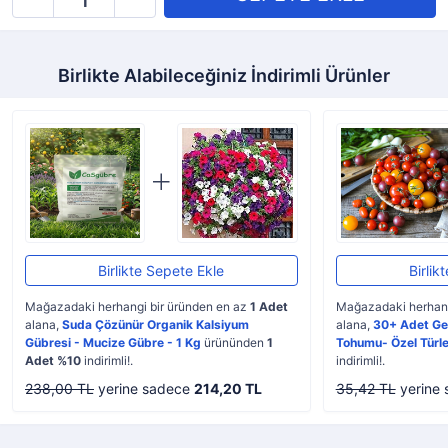
Birlikte Alabileceğiniz İndirimli Ürünler
Birlikte Sepete Ekle
Birlik
Mağazadaki herhangi bir üründen en az
1 Adet
Mağazadaki herhang
alana,
Suda Çözünür Organik Kalsiyum
alana,
30+ Adet Ge
Gübresi - Mucize Gübre - 1 Kg
ürününden
1
Tohumu- Özel Türle
Adet %10
indirimli!.
indirimli!.
238,00 TL
yerine sadece
214,20 TL
35,42 TL
yerine