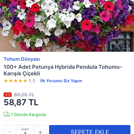
Tohum Dünyası
100+ Adet Petunya Hybrida Pendula Tohumu-
Karışık Çiçekli
5.0
İlk Yorumu Siz Yapın
69,25 TL
%15
58,87 TL
1
Günde Kargoda
Adet