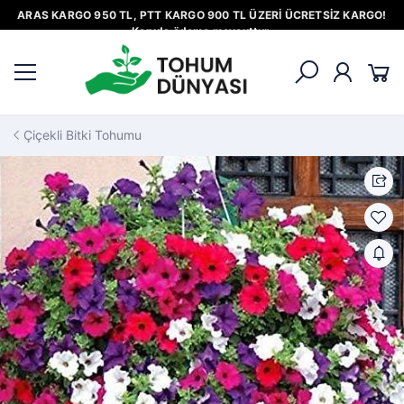
ARAS KARGO 950 TL, PTT KARGO 900 TL ÜZERİ ÜCRETSİZ KARGO!
Kapıda ödeme mevcuttur.
Çiçekli Bitki Tohumu