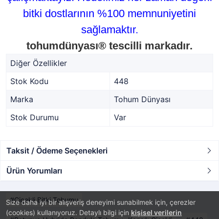
bitki dostlarının %100 memnuniyetini
sağlamaktır.
tohumdünyası® tescilli markadır.
Diğer Özellikler
Stok Kodu
448
Marka
Tohum Dünyası
Stok Durumu
Var
Taksit / Ödeme Seçenekleri
Ürün Yorumları
Çiçekli Bitki Tohumu
Size daha iyi bir alışveriş deneyimi sunabilmek için, çerezler
(cookies) kullanıyoruz. Detaylı bilgi için
kişisel verilerin