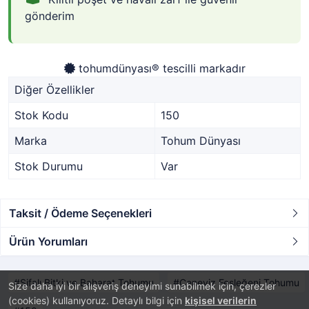
gönderim
tohumdünyası® tescilli markadır
Diğer Özellikler
Stok Kodu
150
Marka
Tohum Dünyası
Stok Durumu
Var
Taksit / Ödeme Seçenekleri
Ürün Yorumları
Şifalı Bitki ve Baharat Tohumu
Ceneviz Fesleğeni Tohumu
Size daha iyi bir alışveriş deneyimi sunabilmek için, çerezler
(cookies) kullanıyoruz. Detaylı bilgi için
kişisel verilerin