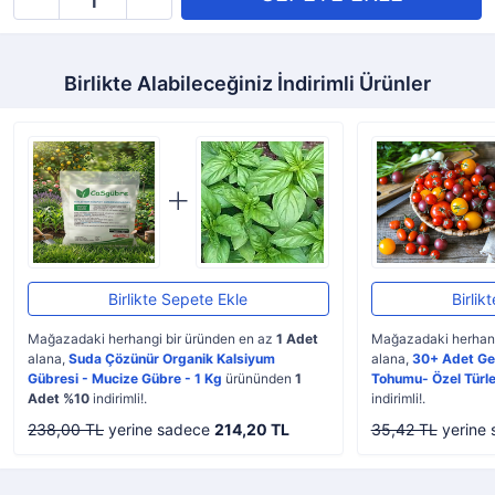
Birlikte Alabileceğiniz İndirimli Ürünler
Birlikte Sepete Ekle
Birlik
Mağazadaki herhangi bir üründen en az
1 Adet
Mağazadaki herhang
alana,
Suda Çözünür Organik Kalsiyum
alana,
30+ Adet Ge
Gübresi - Mucize Gübre - 1 Kg
ürününden
1
Tohumu- Özel Türle
Adet %10
indirimli!.
indirimli!.
238,00 TL
yerine sadece
214,20 TL
35,42 TL
yerine