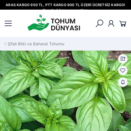
ARAS KARGO 950 TL, PTT KARGO 900 TL ÜZERİ ÜCRETSİZ KARGO!
Kapıda ödeme mevcuttur.
Şifalı Bitki ve Baharat Tohumu