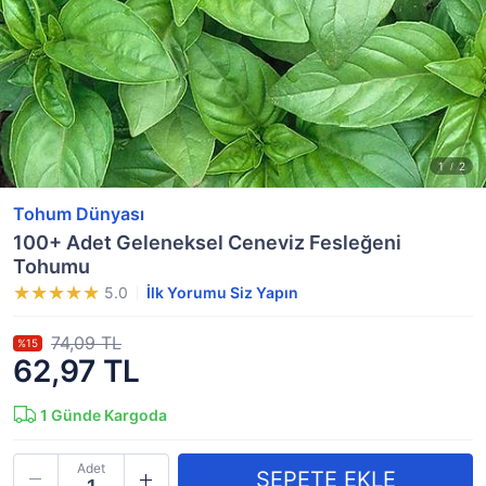
Tohum Dünyası
100+ Adet Geleneksel Ceneviz Fesleğeni
Tohumu
5.0
İlk Yorumu Siz Yapın
74,09 TL
%15
62,97 TL
1
Günde Kargoda
Adet